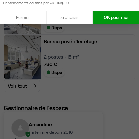
Consentements certifiés par
3
postes • 15 m²
Fermer
Je choisis
OK pour moi
1 140 €
Dispo
Bureau privé
• 1er étage
2
postes • 15 m²
760 €
Dispo
Voir tout
Gestionnaire de l'espace
Amandine
Partenaire depuis 2018