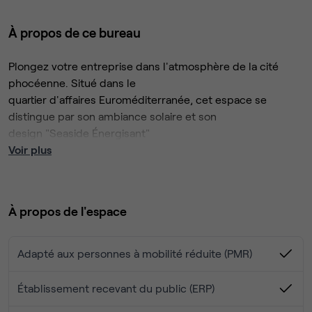
À propos de ce bureau
Plongez votre entreprise dans l'atmosphère de la cité
phocéenne. Situé dans le
quartier d'affaires Euroméditerranée, cet espace se
distingue par son ambiance solaire et son
design "Seaside Énergisant"
Voir plus
Votre Bureau de 4 Postes
Cet espace privatif est livré "Plug &Play" pour une
installation immédiate🚀
À propos de l'espace
Il est équipé pour garantir une efficacité maximale au
quotidien:
Adapté aux personnes à mobilité réduite (PMR)
4 Postes de travail dans un
espace lumineux🖥️
Accès à des
bulles et alcôves
de réunion📞
Établissement recevant du public (ERP)
Pack
reprographie inclus
🖨️
Infrastructure
IT sécurisée
(Réseau Wi-Fi 6)🔒