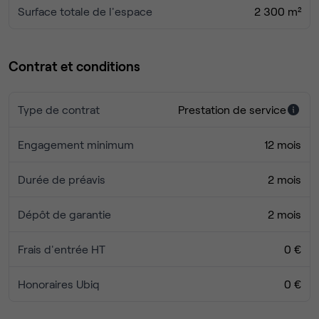
Surface totale de l'espace
2 300 m²
tramway (T2, T3), connectant facilement au reste de
Marseille, au Vieux-Port et à la Gare St-Charles
Contrat et conditions
Type de contrat
Prestation de service
Engagement minimum
12 mois
Durée de préavis
2 mois
Dépôt de garantie
2 mois
Frais d'entrée HT
0 €
Honoraires Ubiq
0 €