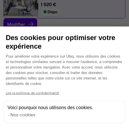
1 520 €
Dispo
Modifier
Autres bureaux de cet espace :
Des cookies pour optimiser votre
Bureau privé
• 1er étage
expérience
Plateforme de Gestion du Consentem
Pour améliorer votre expérience sur Ubiq, nous utilisons des cookies
9
postes • 50 m²
et technologies similaires servant à mesurer l'audience, à comprendre
3 420 €
et personnaliser votre navigation. Avec votre accord, nous utilisons
Dispo
des cookies pour stocker, consulter et traiter des données
personnelles telles que votre visite sur ce site internet, et les
Axeptio consent
identifiants de cookie.
Bureau privé
• 1er étage
Lire la politique de confidentialité
6
postes • 26 m²
2 280 €
Voici pourquoi nous utilisons des cookies.
Dispo
Nos cookies
Bureau privé
• 1er étage