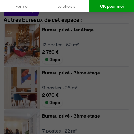
Fermer
Je choisis
OK pour moi
Modifier
Autres bureaux de cet espace :
Bureau privé
• 1er étage
12
postes • 52 m²
2 760 €
Dispo
Bureau privé
• 3ème étage
9
postes • 26 m²
2 070 €
Dispo
Bureau privé
• 3ème étage
7
postes • 22 m²