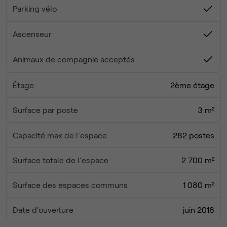
- Le dynamisme et la bonne humeur d'un gestionnaire
Parking vélo
d'espace toujours disponible pour vous !
Ascenseur
Deux mois de préavis fin de mois.
Animaux de compagnie acceptés
Proximité immédiate des transports en commun : métro
Gallieni (ligne 3), tramway T3bis, nombreuses lignes de
Étage
2ème étage
bus.
Surface par poste
3 m²
N'hésitez pas à me contacter via le formulaire pour
organiser une visite !
Capacité max de l'espace
282 postes
Surface totale de l'espace
2 700 m²
Surface des espaces communs
1 080 m²
Date d'ouverture
juin 2018