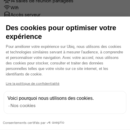
14 salles de réunion partagées
Wifi
Accès serveur
Câblage RJ45
Des cookies pour optimiser votre
Fibre
expérience
Coin cafet'
Espace détente
Plateforme de Gestion du Consentem
Pour améliorer votre expérience sur Ubiq, nous utilisons des cookies
Ménage
et technologies similaires servant à mesurer l'audience, à comprendre
Tables / chaises
et personnaliser votre navigation. Avec votre accord, nous utilisons
Écran TV
des cookies pour stocker, consulter et traiter des données
personnelles telles que votre visite sur ce site internet, et les
Voir plus
Axeptio consent
identifiants de cookie.
Lire la politique de confidentialité
Ma sélection de bureau
Bureau privé
• 2ème étage
Voici pourquoi nous utilisons des cookies.
Nos cookies
6
postes • 21 m²
1 380 €
Consentements certifiés par
Dispo