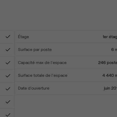
 services:
s.
Étage
1er éta
Surface par poste
6 
naux inclus
Capacité max de l'espace
246 post
is
Surface totale de l'espace
4 440 
oga, esthéticienne..
Date d'ouverture
juin 20
 de réunions
bureaux flexibles : EDF Renouvelables, EY, IBM, Havas Media,