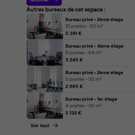
Autres bureaux de cet espace :
Bureau privé
• 2ème étage
10
postes • 50 m²
5 381 €
Bureau privé
• 4ème étage
6
postes • 64 m²
3 245 €
Bureau privé
• 2ème étage
5
postes • 30 m²
2 665 €
Bureau privé
• 1er étage
4
postes • 30 m²
2 132 €
Voir tout