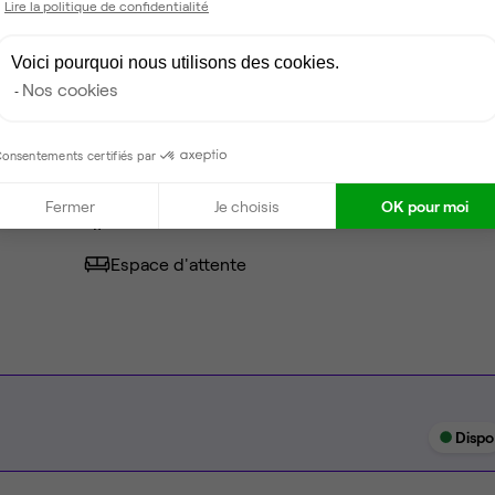
Lire la politique de confidentialité
Voici pourquoi nous utilisons des cookies.
Câblage RJ45
Nos cookies
Fibre
onsentements certifiés par
Coin cafet'
Fermer
Je choisis
OK pour moi
Climatisation
Espace d'attente
Dispo