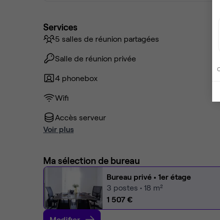
Services
5 salles de réunion partagées
Salle de réunion privée
C
4 phonebox
Wifi
Accès serveur
Voir plus
Ma sélection de bureau
Bureau privé
• 1er étage
3
postes • 18 m²
1 507 €
Modifier