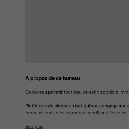
À propos de ce bureau
Ce bureau privatif tout équipé est disponible im
Plutôt que de signer un bail qui vous engage sur
bureaux loués clés en main à conditions flexible
Libérez-vous des contraintes: travaux, entretien, I
Voir plus