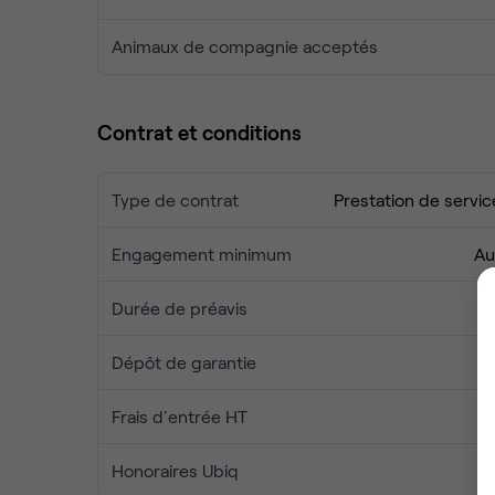
Engie, Babilou, Nexity..
Animaux de compagnie acceptés
A La Joliette, ce bâtiment capte un maximum de lu
équipes, la santé de votre business et la satisfact
Contrat et conditions
Contactez-nous et communiquez-nous vos be
Type de contrat
Prestation de servic
Engagement minimum
Au
Durée de préavis
1 
Dépôt de garantie
1 
Frais d'entrée HT
Honoraires Ubiq