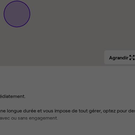
Agrandir
médiatement.
 une longue durée et vous impose de tout gérer, optez pour de
s, avec ou sans engagement.
nternet... et concentrez-vous sur votre activité.