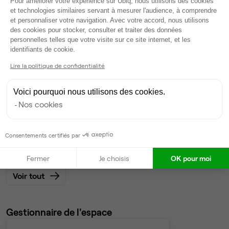
Pour améliorer votre expérience sur Ubiq, nous utilisons des cookies
Dispo
et technologies similaires servant à mesurer l'audience, à comprendre
et personnaliser votre navigation. Avec votre accord, nous utilisons
Bureau privé
• 6ème étage
des cookies pour stocker, consulter et traiter des données
personnelles telles que votre visite sur ce site internet, et les
Axeptio consent
identifiants de cookie.
20
postes • 80 m²
10 400 €
Lire la politique de confidentialité
Dispo
Voici pourquoi nous utilisons des cookies.
Bureau privé
• 6ème étage
Nos cookies
13
postes • 52 m²
Consentements certifiés par
6 760 €
Dispo
Fermer
Je choisis
OK pour moi
Voir tout
Gestionnaire de l'espace