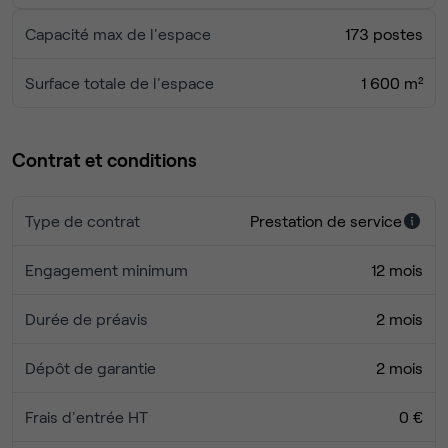
de travail
Capacité max de l'espace
173 postes
2 espaces impressions
SERVICES INCLUS :
2 cuisines entièrement équipées
Surface totale de l'espace
1 600 m²
7 salles de reunions de 5 à 20 places
Café, thé à volonté
Impression WIFI haut debit ultra sécurisé
Accueil personnalisé de vos invités
Contrat et conditions
Evénements mensuels & networking
Une équipe dédiée pour répondre à vos besoins
Scans & Imprimantes (120 B&W + 20 couleurs / pers.
Type de contrat
Prestation de service
N'hésitez pas à reserver une visite
/ mois)
Des conditions flexibles
Engagement minimum
12 mois
Durée de préavis
2 mois
Dépôt de garantie
2 mois
Frais d'entrée HT
0 €