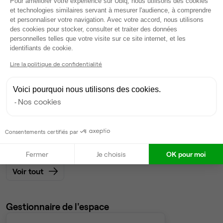
Pour améliorer votre expérience sur Ubiq, nous utilisons des cookies
Dispo
et technologies similaires servant à mesurer l'audience, à comprendre
et personnaliser votre navigation. Avec votre accord, nous utilisons
Bureau privé
• 6ème étage
des cookies pour stocker, consulter et traiter des données
personnelles telles que votre visite sur ce site internet, et les
Axeptio consent
identifiants de cookie.
20
postes • 80 m²
10 400 €
Lire la politique de confidentialité
Dispo
Voici pourquoi nous utilisons des cookies.
Bureau privé
• 6ème étage
Nos cookies
12
postes • 48 m²
Consentements certifiés par
6 240 €
Dispo
Fermer
Je choisis
OK pour moi
Voir tout
Gestionnaire de l'espace