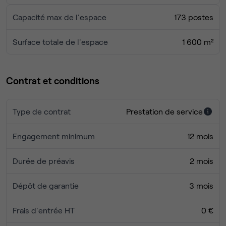
de travail
Capacité max de l'espace
173 postes
2 espaces impressions
SERVICES INCLUS :
2 cuisines entièrement équipées
Surface totale de l'espace
1 600 m²
7 salles de reunions de 5 à 20 places
Café, thé à volonté
Impression WIFI haut debit ultra sécurisé
Accueil personnalisé de vos invités
Contrat et conditions
Evénements mensuels & networking
Une équipe dédiée pour répondre à vos besoins
Scans & Imprimantes (120 B&W + 20 couleurs / pers.
Type de contrat
Prestation de service
N'hésitez pas à reserver une visite
/ mois)
Des conditions flexibles
Engagement minimum
12 mois
Durée de préavis
2 mois
Dépôt de garantie
3 mois
Frais d'entrée HT
0 €