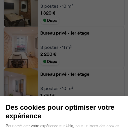
3
postes • 10 m²
1 320 €
Dispo
Bureau privé
• 1er étage
3
postes • 11 m²
2 200 €
Dispo
Bureau privé
• 1er étage
3
postes • 10 m²
1 760 €
Dispo
Des cookies pour optimiser votre
expérience
Voir tout
Plateforme de Gestion du Consentem
Pour améliorer votre expérience sur Ubiq, nous utilisons des cookies