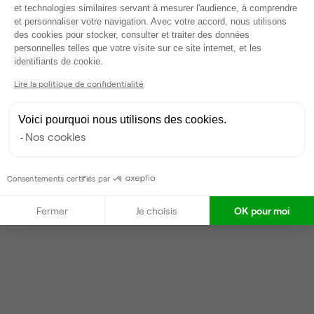
et technologies similaires servant à mesurer l'audience, à comprendre
Gestionnaire de l'espace
et personnaliser votre navigation. Avec votre accord, nous utilisons
des cookies pour stocker, consulter et traiter des données
personnelles telles que votre visite sur ce site internet, et les
Anaïs
Axeptio consent
identifiants de cookie.
Partenaire depuis 2017
Lire la politique de confidentialité
Répond en quelques heures
Taux de réponse : 70%
Voici pourquoi nous utilisons des cookies.
Locataires trouvés sur Ubiq : 2
Nos cookies
Contacter
Consentements certifiés par
Fermer
Je choisis
OK pour moi