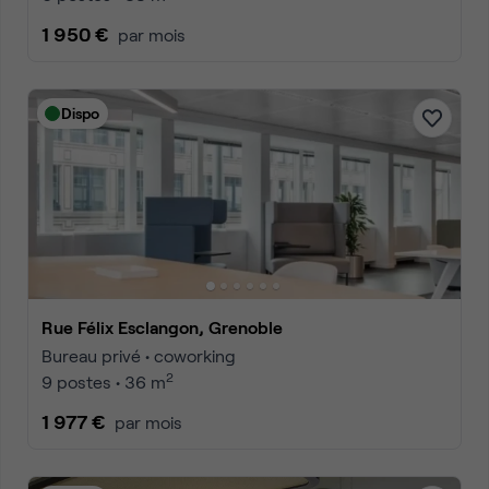
1 950 €
par mois
Dispo
Rue Félix Esclangon, Grenoble
Bureau privé • coworking
2
9 postes • 36 m
1 977 €
par mois