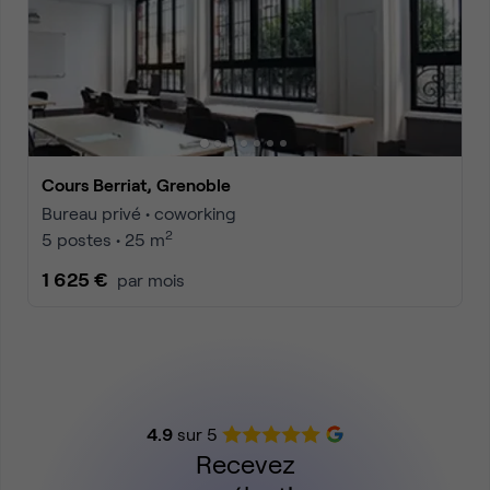
Cours Berriat, Grenoble
Bureau privé • coworking
2
5 postes • 25 m
1 625 €
par mois
4.9
sur 5
Recevez