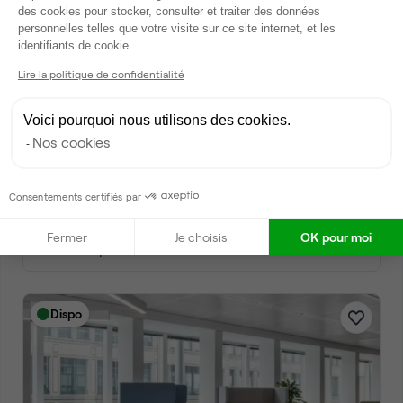
des cookies pour stocker, consulter et traiter des données
personnelles telles que votre visite sur ce site internet, et les
Axeptio consent
identifiants de cookie.
Lire la politique de confidentialité
Voici pourquoi nous utilisons des cookies.
Nos cookies
Cours Berriat, Grenoble
Bureau privé • coworking
Consentements certifiés par
2
10 postes • 50 m
Fermer
Je choisis
OK pour moi
3 250 €
par mois
Dispo