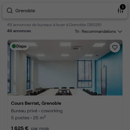
1
Grenoble
46 annonces de bureaux à louer à Grenoble (38028)
46
annonces
Tri :
Dispo
Cours Berriat, Grenoble
Bureau privé • coworking
2
5 postes • 25 m
1 625 €
par mois