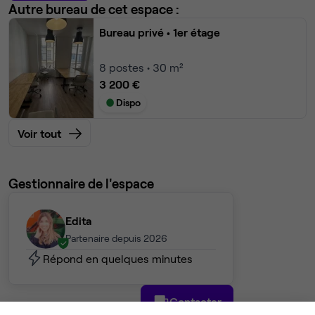
Autre bureau de cet espace :
Bureau privé
• 1er étage
8
postes • 30 m²
3 200 €
Dispo
Voir tout
Gestionnaire de l'espace
Edita
Partenaire depuis 2026
Répond en quelques minutes
Contacter