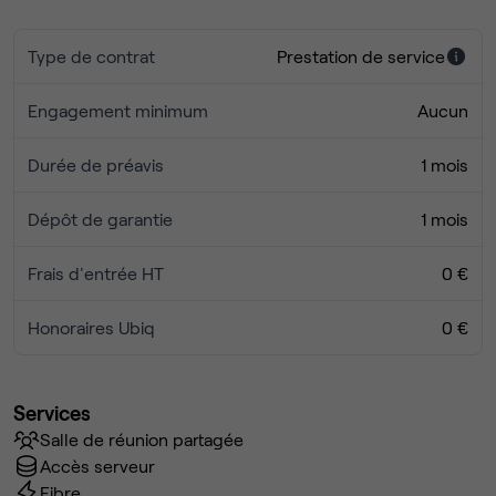
Une
cuisine conviviale
et entièrement aménagée
pour vos pauses déjeuner et vos moments de
Type de contrat
Prestation de service
détente.
Engagement minimum
Aucun
Durée de préavis
1 mois
Dépôt de garantie
1 mois
Frais d'entrée HT
0 €
Honoraires Ubiq
0 €
Services
Salle de réunion partagée
Accès serveur
Fibre