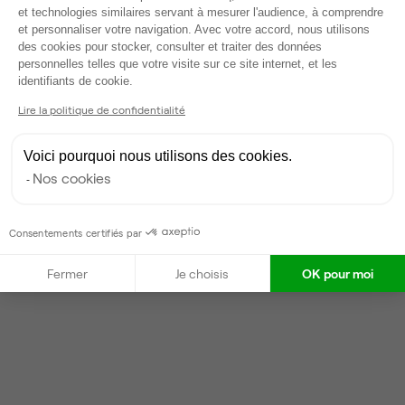
et technologies similaires servant à mesurer l'audience, à comprendre
Gestionnaire de l'espace
et personnaliser votre navigation. Avec votre accord, nous utilisons
des cookies pour stocker, consulter et traiter des données
personnelles telles que votre visite sur ce site internet, et les
Axeptio consent
Antoine
identifiants de cookie.
Partenaire depuis 2025
Lire la politique de confidentialité
Répond en quelques heures
Taux de réponse : 30%
Voici pourquoi nous utilisons des cookies.
Locataires trouvés sur Ubiq : 25
Nos cookies
Contacter
Consentements certifiés par
Fermer
Je choisis
OK pour moi