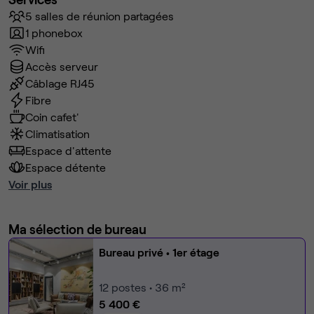
5 salles de réunion partagées
1 phonebox
Wifi
Accès serveur
Câblage RJ45
Fibre
Coin cafet'
Climatisation
Espace d'attente
Espace détente
Voir plus
Ma sélection de bureau
Bureau privé
• 1er étage
12
postes • 36 m²
5 400 €