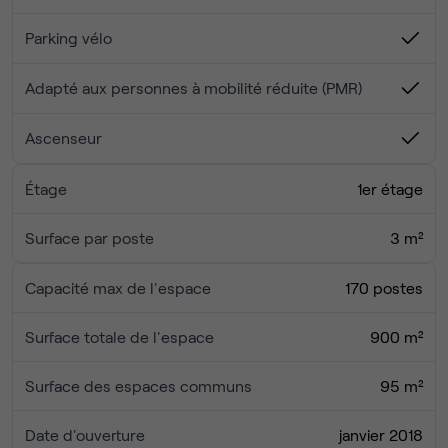
Prix Parking :
Espaces événementiels pour cocktails, formations et
Parking vélo
team buildings 🎉
Voiture : 280€/mois HT
Parking à proximité pour un accès facile (prix ci
Voiture Électrique : 360€/mois HT
Adapté aux personnes à mobilité réduite (PMR)
dessous) 🚗
Scooter : 114€/mois HT
Zone de silence pour travailler en toute tranquillité 🤫
Vélo : 25€/mois HT
Ascenseur
Contactez-nous pour une visite et découvrez un lieu où
Étage
1er étage
travailler devient un plaisir !
Surface par poste
3 m²
Capacité max de l'espace
170 postes
Surface totale de l'espace
900 m²
Surface des espaces communs
95 m²
Date d'ouverture
janvier 2018