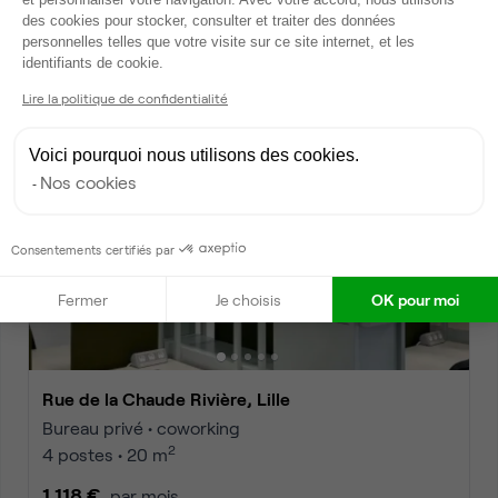
Rue de la Chaude Rivière, Lille
des cookies pour stocker, consulter et traiter des données
Bureau privé • coworking
personnelles telles que votre visite sur ce site internet, et les
Axeptio consent
2
4 postes • 20 m
identifiants de cookie.
1 118 €
Lire la politique de confidentialité
par mois
Voici pourquoi nous utilisons des cookies.
Nos cookies
Dispo
Consentements certifiés par
Fermer
Je choisis
OK pour moi
Rue de la Chaude Rivière, Lille
Bureau privé • coworking
2
4 postes • 20 m
1 118 €
par mois