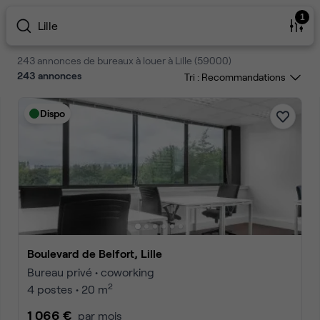
1
Lille
243 annonces de bureaux à louer à Lille (59000)
243
annonces
Tri :
Dispo
Boulevard de Belfort, Lille
Bureau privé • coworking
2
4 postes • 20 m
1 066 €
par mois