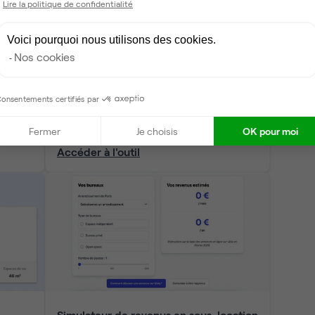
Lire la politique de confidentialité
Voici pourquoi nous utilisons des cookies.
Nos cookies
Comparateur de contrats
 en
Estimez exactement vos coûts et
onsentements certifiés par
charges selon le type de contrat et de
location choisi
Fermer
Je choisis
OK pour moi
Accéder à l'outil
Simulateur de revenus en sous-location