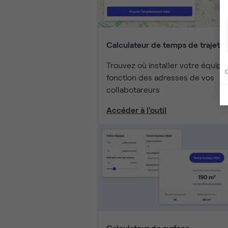
Calculateur de temps de trajet
Trouvez où installer votre équipe
C
fonction des adresses de vos
collabotareurs
Accéder à l'outil
Calculateur de surface