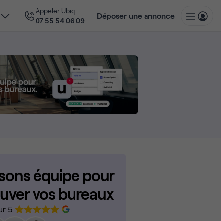
Appeler Ubiq
Déposer une annonce
07 55 54 06 09
isons équipe pour
ouver vos bureaux
ur 5