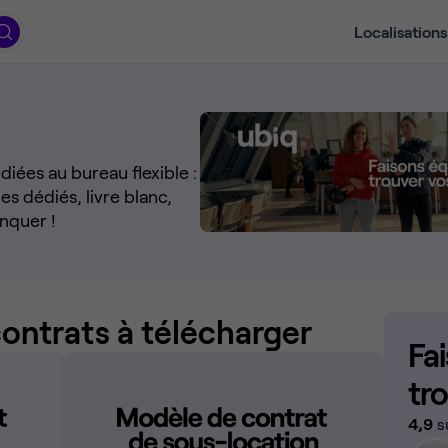
Localisations
iées au bureau flexible :
es dédiés, livre blanc,
nquer !
ontrats à télécharger
Fa
tr
4,9
s