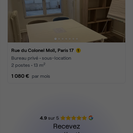
Rue du Colonel Moll, Paris 17
Bureau privé • sous-location
2
2 postes • 13 m
1 080 €
par mois
4.9
sur 5
Recevez