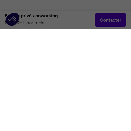
Bureau privé •
coworking
Contacter
1 541 €
HT par mois
Accueil
Rechercher
Connexion
Plus
Accueil
Coworking Paris
Coworking Paris 14