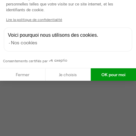
personnelles telles que votre visite sur ce site internet, et les
Répond en moins d'une heure
Axeptio consent
identifiants de cookie.
Taux de réponse : 40%
Lire la politique de confidentialité
Locataires trouvés sur Ubiq : 87
Voici pourquoi nous utilisons des cookies.
Contacter
Nos cookies
Consentements certifiés par
Fermer
Je choisis
OK pour moi