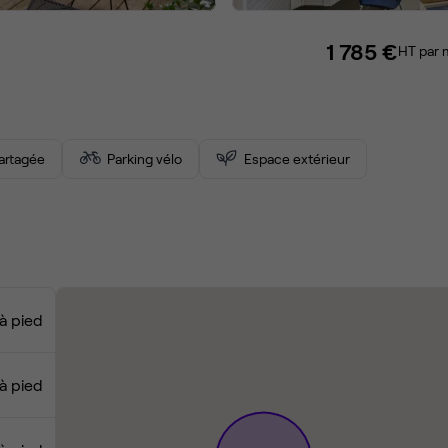
1 785 €
HT par 
partagée
Parking vélo
Espace extérieur
à pied
à pied