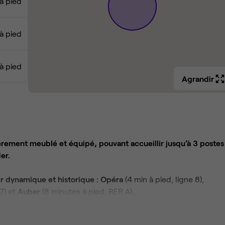
à pied
à pied
à pied
Agrandir
rement meublé et équipé, pouvant accueillir jusqu’à 3 postes
er.
er dynamique et historique : Opéra
(4 min à pied, ligne 8),
 7) et
Auber
(8 minutes à pied, RER A).
 se détendre :
lounge convivial, coin cuisine et terrasses pour