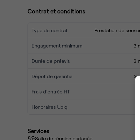
Contrat et conditions
Type de contrat
Prestation de servic
Engagement minimum
3 
Durée de préavis
3 
Dépôt de garantie
2 
Frais d'entrée HT
Honoraires Ubiq
Services
Salle de réunion partagée