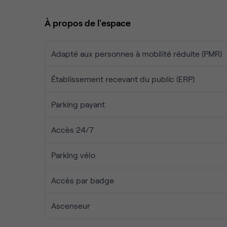
pauses en toute sérénité, ainsi qu'un espace dét
être.
À propos de l'espace
Des services flexibles et sur-mesure :
locations de
événements professionnels, et espace modulable p
Adapté aux personnes à mobilité réduite (PMR)
Tout est pensé pour que vous puissiez travailler 
Établissement recevant du public (ERP)
des prestations de qualité et une ambiance convivi
Parking payant
Accès 24/7
Parking vélo
Accès par badge
Ascenseur