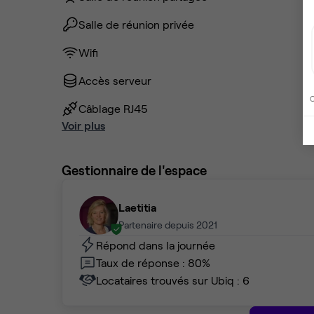
Salle de réunion privée
Wifi
Accès serveur
C
Câblage RJ45
Voir plus
Gestionnaire de l'espace
Laetitia
Partenaire depuis 2021
Répond dans la journée
Taux de réponse : 80%
Locataires trouvés sur Ubiq : 6