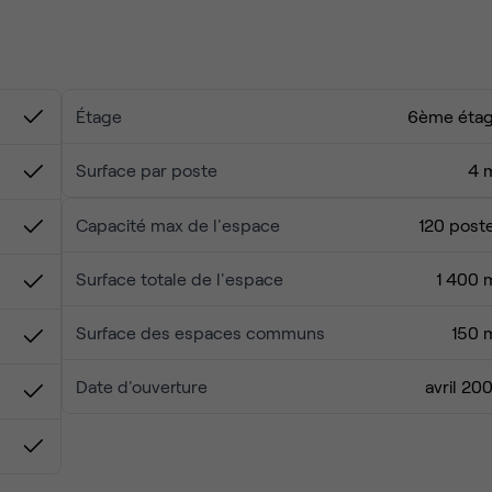
ente pour décompresser, douches et vestiaires pour votre bie
 salles de réunion à l’heure ou à la journée, idéales pour vos
our cocktails, séminaires, et sessions de team-building.
Étage
6ème éta
dans des conditions optimales, avec
Surface par poste
4 
ale !
Capacité max de l'espace
120 post
Surface totale de l'espace
1 400 
Surface des espaces communs
150 
Date d'ouverture
avril 20