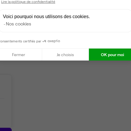
Lire la politique de confidentialité
Coin cafet'
Voici pourquoi nous utilisons des cookies.
Climatisation
Nos cookies
Espace d'attente
onsentements certifiés par
Espace détente
Fermer
Je choisis
OK pour moi