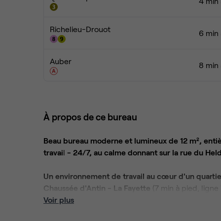
4 min 
Richelieu-Drouot
6 min 
Auber
8 min 
À propos de ce bureau
Beau bureau moderne et lumineux de 12 m², entiè
travai
l
- 24/7, au calme donnant sur la rue du Held
Un environnement de travail au cœur d'un quarti
Chaussée d'Antin - La Fayette
(7 min à pied, ligne
Voir plus
Des espaces communs premium pour travailler et