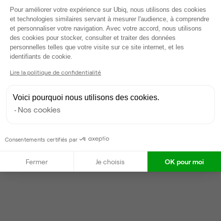
Voir tout
Plateforme de Gestion du Consentem
Pour améliorer votre expérience sur Ubiq, nous utilisons des cookies
et technologies similaires servant à mesurer l'audience, à comprendre
et personnaliser votre navigation. Avec votre accord, nous utilisons
des cookies pour stocker, consulter et traiter des données
Gestionnaire de l'espace
personnelles telles que votre visite sur ce site internet, et les
Axeptio consent
identifiants de cookie.
Elio
Lire la politique de confidentialité
Partenaire depuis 2018
Répond dans la journée
Voici pourquoi nous utilisons des cookies.
Taux de réponse : 30%
Nos cookies
Locataires trouvés sur Ubiq : 385
Consentements certifiés par
Contacter
Fermer
Je choisis
OK pour moi