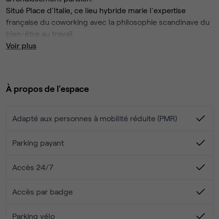
Situé Place d'Italie, ce lieu hybride marie l'expertise
française du coworking avec la philosophie scandinave du
bien-être au travail.
Avec ses 9 salles de réunion équipées, ses 14 phone
Voir plus
boxes et ses 4 espaces communs répartis sur trois
étages, l'espace offre un cadre de travail chaleureux et
fonctionnel.
À propos de l'espace
À deux pas du métro Place d'Italie, cet environnement
stimulant accueille une communauté dynamique de
Adapté aux personnes à mobilité réduite (PMR)
professionnels, startups et entreprises en quête de
flexibilité et d'inspiration dans le sud parisien.
Parking payant
Accès 24/7
Accès par badge
Parking vélo