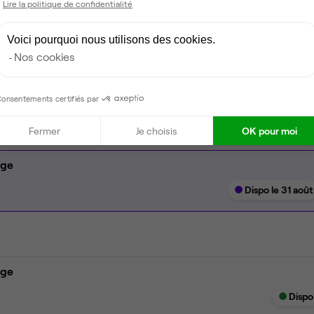
Lire la politique de confidentialité
Coin cafet'
Voici pourquoi nous utilisons des cookies.
Climatisation
Nos cookies
Espace d'attente
onsentements certifiés par
Fermer
Je choisis
OK pour moi
age
Dispo le 31 août
age
Dispo