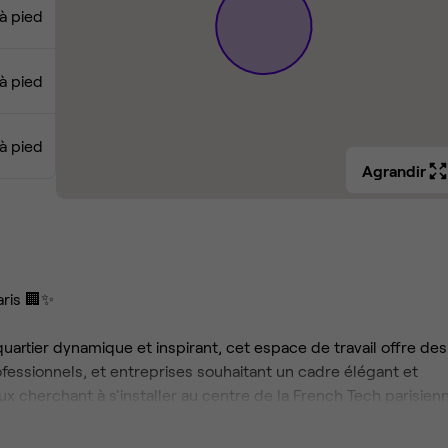
à pied
à pied
à pied
Agrandir
aris 🏢✨
rtier dynamique et inspirant, cet espace de travail offre des
essionnels, et entreprises souhaitant un cadre élégant et
ux cherchant à s'installer au centre de la French Tech parisien