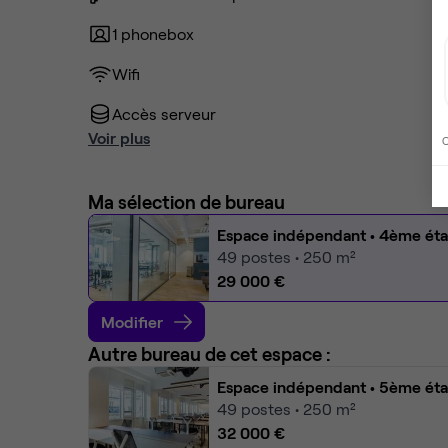
1 phonebox
Wifi
Accès serveur
Voir plus
C
Ma sélection de bureau
Espace indépendant
• 4ème ét
49
postes • 250 m²
29 000 €
Modifier
Autre bureau de cet espace :
Espace indépendant
• 5ème ét
49
postes • 250 m²
32 000 €