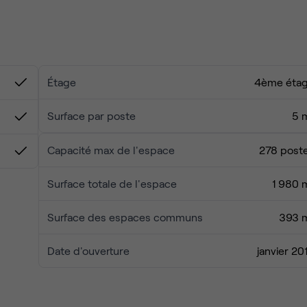
n équipées 📠🖥️
 et fruits ☕🍏
‍♀️
Étage
4ème éta
Surface par poste
5 
les pour répondre aux besoins de chaque professionnel.
s 3 et 4) et Strasbourg Saint-Denis (lignes 4, 8 et 9) 🚇.
Capacité max de l'espace
278 post
space de travail stimulant et pratique au cœur de Paris !
Surface totale de l'espace
1 980 
Surface des espaces communs
393 
Date d'ouverture
janvier 20