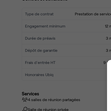
Type de contrat
Prestation de servic
Engagement minimum
12 
Durée de préavis
3 
Dépôt de garantie
3 
Frais d'entrée HT
9 3
Honoraires Ubiq
Services
4 salles de réunion partagées
Salle de réunion privée