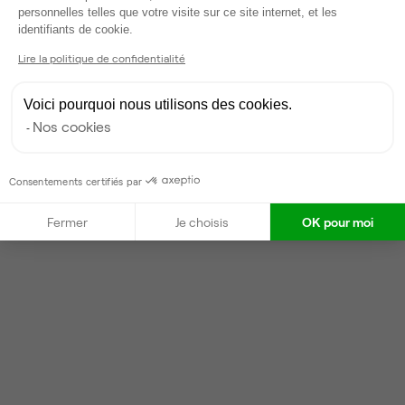
personnelles telles que votre visite sur ce site internet, et les
Répond en moins d'une heure
Axeptio consent
identifiants de cookie.
Taux de réponse : 40%
Lire la politique de confidentialité
Locataires trouvés sur Ubiq : 87
Voici pourquoi nous utilisons des cookies.
Contacter
Nos cookies
Consentements certifiés par
Fermer
Je choisis
OK pour moi