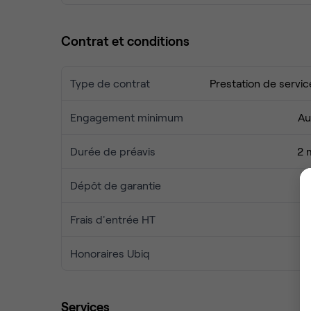
Contrat et conditions
Type de contrat
Prestation de servic
Engagement minimum
Au
Durée de préavis
2 
Dépôt de garantie
1 
Frais d'entrée HT
Honoraires Ubiq
Services