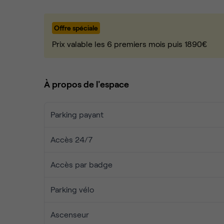
• 1 badge d'accès par collaborateur, bureaux acce
• l'accueil personnalisé de vos visiteurs du lundi
Offre spéciale
• les charges : eau, électricité, chauffage, climati
• l’accès aux parties communes : cuisine avec le ca
Prix valable les 6 premiers mois puis 1890€
En tant que client, vous bénéficiez également de t
des services administratifs.
À propos de l'espace
Parking payant
Accès 24/7
Accès par badge
Parking vélo
Ascenseur