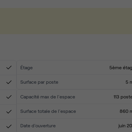
ssibles 7J/7 H24
 au vendredi, de 8h30 à 18h30
sation, ménage quotidien, taxes, etc.
fé et thé à disposition
arifs préférentiels pour vos besoins en salle de réunion et pou
Étage
5ème éta
Surface par poste
5 
Capacité max de l'espace
113 post
Surface totale de l'espace
860 
Date d'ouverture
juin 20