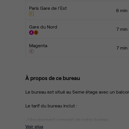
Paris Gare de l'Est
6 min 
Gare du Nord
7 min 
Magenta
7 min 
À propos de ce bureau
Le bureau est situé au 5eme étage avec un balco
Le tarif du bureau inclut :
• l'équipement complet de votre bureau
• l’accès internet partagé haut débit
Voir plus