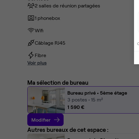
2 salles de réunion partagées
1 phonebox
Wifi
Câblage RJ45
C
Fibre
Voir plus
Ma sélection de bureau
Bureau privé
• 5ème étage
3
postes • 15 m²
1 590 €
Modifier
Autres bureaux de cet espace :