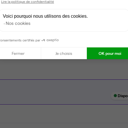
Lire la politique de confidentialité
Coin cafet'
Voici pourquoi nous utilisons des cookies.
Climatisation
Nos cookies
Espace d'attente
Ménage
onsentements certifiés par
Espace extérieur
Fermer
Je choisis
OK pour moi
Dispo