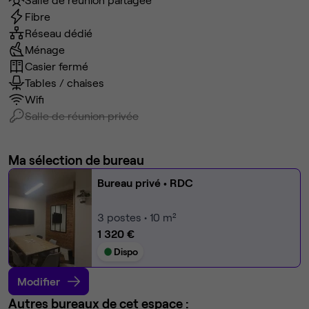
Fibre
Réseau dédié
Ménage
Casier fermé
Tables / chaises
Wifi
Salle de réunion privée
Ma sélection de bureau
Bureau privé
• RDC
3
postes • 10 m²
1 320 €
Dispo
Modifier
Autres bureaux de cet espace :