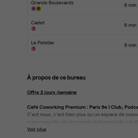
Grands Boulevards
8 min 
Cadet
8 min 
Le Peletier
9 min 
À propos de ce bureau
Offre 2 jours /semaine
Café Coworking Premium : Paris 9e | Club, Podca
C'est nous, c'est bien plus qu'un espace de cowor
communautés de l'économie indépendante ont élu
☕
Voir plus
Café comme dans les meilleurs coffee shops
Es
coworker avec confort, qualité et bonne énergie.