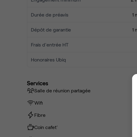
Durée de préavis
1 
Dépôt de garantie
1 
Frais d'entrée HT
Honoraires Ubiq
Services
Salle de réunion partagée
Wifi
Fibre
Coin cafet'