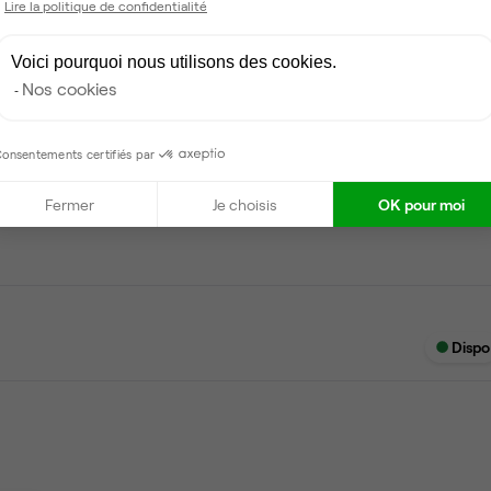
Lire la politique de confidentialité
Scanner
Voici pourquoi nous utilisons des cookies.
Nos cookies
onsentements certifiés par
Dispo
Fermer
Je choisis
OK pour moi
Dispo