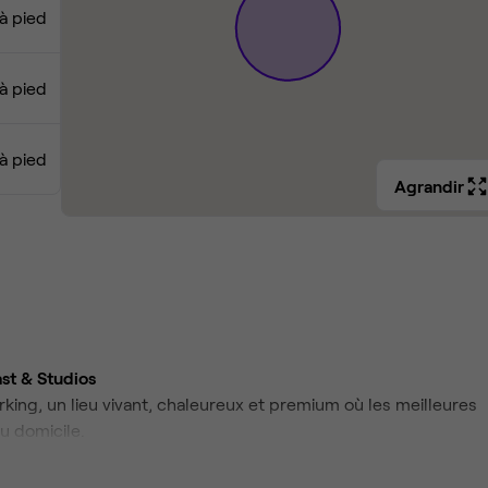
à pied
à pied
à pied
Agrandir
st & Studios
king, un lieu vivant, chaleureux et premium où les meilleures
 domicile.
presso, flat white, cold brew, dans un cadre soigné pour