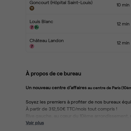
Goncourt (Hôpital Saint-Louis)
10 min
Louis Blanc
12 min
Château Landon
12 min
À propos de ce bureau
Un nouveau centre d’affaires
au centre de Paris (10è
Soyez les premiers à profiter de nos bureaux équ
À partir de 312,50€ TTC/mois tout compris !
Rive gauche, au cœur du 10ème arrondissement, un
Voir plus
neuf, propose des bureaux fermés « prêts à l’emplo