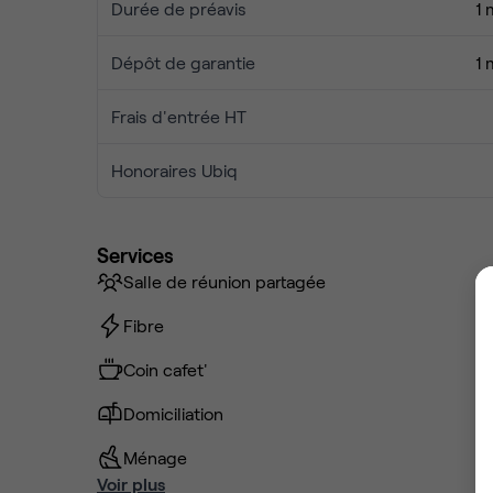
Durée de préavis
1 
Dépôt de garantie
1 
Frais d'entrée HT
Honoraires Ubiq
Services
Salle de réunion partagée
Fibre
Coin cafet'
Domiciliation
Ménage
Voir plus