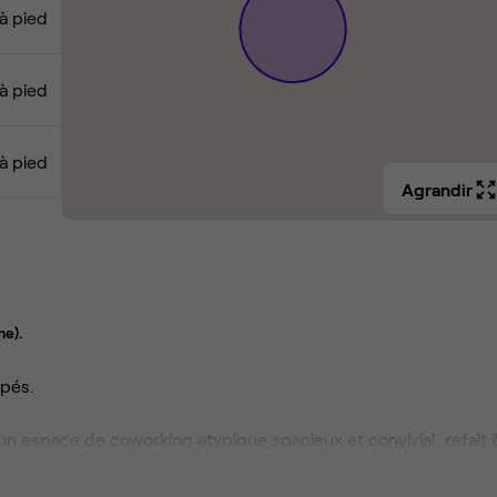
 à pied
 à pied
 à pied
Agrandir
me).
ipés.
 espace de coworking atypique spacieux et convivial, refait 
i », individuels, mobilier de bureau inclus.