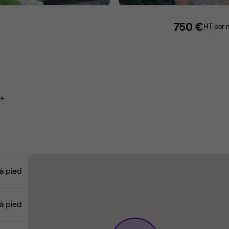
750 €
HT par 
à pied
à pied