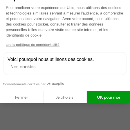
Plateforme de Gestion du Consentem
Voir tout
Pour améliorer votre expérience sur Ubiq, nous utilisons des cookies
et technologies similaires servant à mesurer l'audience, à comprendre
et personnaliser votre navigation. Avec votre accord, nous utilisons
des cookies pour stocker, consulter et traiter des données
Gestionnaire de l'espace
personnelles telles que votre visite sur ce site internet, et les
Axeptio consent
identifiants de cookie.
Pierre-Maël
Lire la politique de confidentialité
Partenaire depuis 2021
Répond dans la journée
Voici pourquoi nous utilisons des cookies.
Taux de réponse : 20%
Nos cookies
Locataires trouvés sur Ubiq : 27
Consentements certifiés par
Contacter
Fermer
Je choisis
OK pour moi