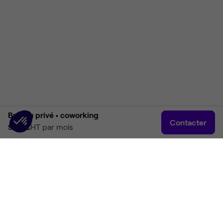
Bureau privé •
coworking
Contacter
990 €
HT par mois
Accueil
Rechercher
Connexion
Plus