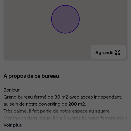
Agrandir
À propos de ce bureau
Bonjour,
Grand bureau fermé de 30 m2 avec accès indépendant,
au sein de notre coworking de 200 m2.
Très calme, il fait partie de notre espace au square
Montholon dans lequel il y a 3 autres bureaux fermés et un
grand open space privatif ainsi que 2 salles de réunion
Voir plus