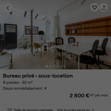
Bureau privé •
sous-location
8
postes
•
30
m²
Dispo immédiatement
2 800 €
HT par mois
Salle de réunion partagée
Voir tous les services