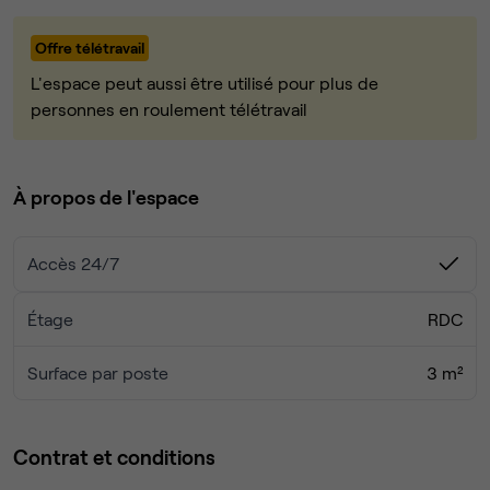
partagées.
Ce bureau bénéficie, outre les fauteuils et tables, d'une
Offre télétravail
grande bibliothèque de rangement et d'une phone box.
Nous travaillons dans les domaines du voyage, de
L'espace peut aussi être utilisé pour plus de
l'immobilier et de la direction artistique.
personnes en roulement télétravail
A bientôt,
Camille
À propos de l'espace
Accès 24/7
Étage
RDC
Surface par poste
3 m²
Contrat et conditions