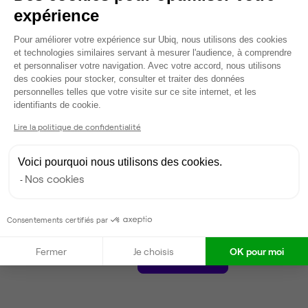
54 000 €
expérience
Dispo
Plateforme de Gestion du Consentem
Pour améliorer votre expérience sur Ubiq, nous utilisons des cookies
et technologies similaires servant à mesurer l'audience, à comprendre
Voir tout
et personnaliser votre navigation. Avec votre accord, nous utilisons
des cookies pour stocker, consulter et traiter des données
personnelles telles que votre visite sur ce site internet, et les
Axeptio consent
Gestionnaire de l'espace
identifiants de cookie.
Lire la politique de confidentialité
Ludovic
Partenaire depuis 2019
Voici pourquoi nous utilisons des cookies.
Nos cookies
Répond dans la journée
Taux de réponse : 10%
Locataires trouvés sur Ubiq : 20
Consentements certifiés par
Fermer
Je choisis
OK pour moi
Contacter