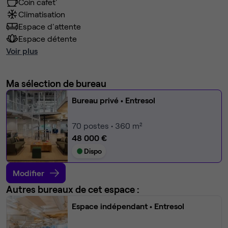
Coin cafet'
Climatisation
Espace d'attente
Espace détente
Voir plus
Ma sélection de bureau
Bureau privé
• Entresol
70
postes • 360 m²
48 000 €
Dispo
Modifier
Autres bureaux de cet espace :
Espace indépendant
• Entresol