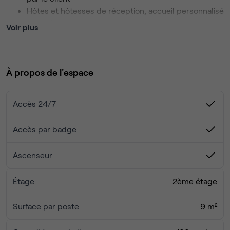
Hôtes et hôtesses de réception, accueil personnalisé
de 8h à 19h
Voir plus
Accès à l’immeuble 24/7 (badge nominatif) &
Caméras de surveillance
Réception téléphonique personnalisée pour la
À propos de l'espace
société
Service de courrier
Nettoyage journalier de l'étage
Accès 24/7
Équipe de 8 personnes dédiée dans l’immeuble
Bureau à hauteur réglable dessiné par nos équipes
Accès par badge
disponible en taille 152x76cm
Meubles et armoires de rangement
Ascenseur
Café Nespresso illimité
Thé illimité
Étage
2ème étage
Fontaine à eau (plate & gazeuse)
Mise à disposition de softs ajoutés dans le
Surface par poste
9 m²
réfrigérateur tous les lundis
Petit-déjeuner offert tous les lundis matin à l'étage