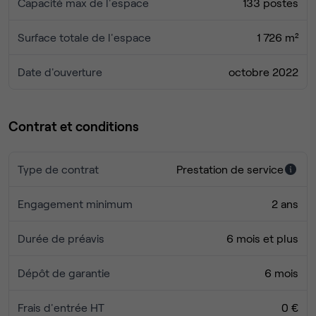
Capacité max de l'espace
133 postes
Accès aux salles de réunion mutualisées dans
l’immeuble :
Surface totale de l'espace
Accès à notre service de restauration :
1 726 m²
Service de restauration par les Tables de Taillevent,
menu renouvelé chaque semaine (service à table)
Date d'ouverture
octobre 2022
Room Service aux étages
Imprimante à chaque étage et broyeur papier :
Accès à l’espace fitness et spa :
Contrat et conditions
Une salle de sport équipée
Hammam
Type de contrat
Prestation de service
Sauna
Vestiaires avec douches
Engagement minimum
2 ans
Mise à disposition serviettes, chausson, etc..
Infrastructure IT réalisée avec le cahier des charges
Durée de préavis
6 mois et plus
d’une banque.
Baie de brassage privative
Dépôt de garantie
6 mois
Wi-Fi personnalisable à la demande
Contrôle d'accès
Frais d'entrée HT
0 €
Réservation salle de réunion