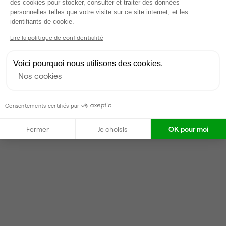
des cookies pour stocker, consulter et traiter des données
personnelles telles que votre visite sur ce site internet, et les
Axeptio consent
Louis
L
identifiants de cookie.
Partenaire depuis 2024
Lire la politique de confidentialité
Répond en quelques heures
Voici pourquoi nous utilisons des cookies.
Nos cookies
Contacter
Consentements certifiés par
Fermer
Je choisis
OK pour moi