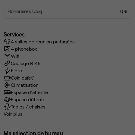
Accès à l’ensemble des services (bar, restauration,
Honoraires Ubiq
évènements, …)
0 €
4 chemises bleues et 4 chemises blanches dans
toutes les tailles disponibles à la réception en cas de
taches au déjeuner
Services
4 salles de réunion partagées
4 phonebox
Wifi
Câblage RJ45
Fibre
Coin cafet'
Climatisation
Espace d'attente
Espace détente
Tables / chaises
Voir plus
Ma sélection de bureau