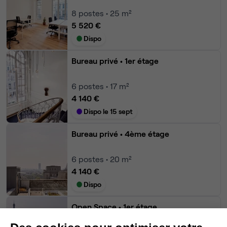
8
postes • 25 m²
5 520 €
Dispo
Bureau privé
• 1er étage
6
postes • 17 m²
4 140 €
Dispo le 15 sept
Bureau privé
• 4ème étage
6
postes • 20 m²
4 140 €
Dispo
Open Space
• 1er étage