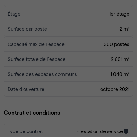
Services inclus :
Étage
1er étage
- Mobilier ;
- Internet fibre optique par câble ethernet ou wifi ;
Surface par poste
2 m²
- Accès aux salles de réunion/phonebox ;
- Accès badge 24/7 ;
Capacité max de l'espace
300 postes
- Ménage ;
- Électricité, eau, chauffage.
Surface totale de l'espace
2 601 m²
Surface des espaces communs
1 040 m²
Date d'ouverture
octobre 2021
Contrat et conditions
Type de contrat
Prestation de service