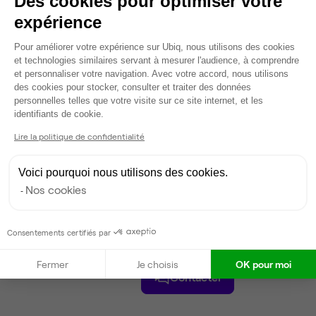
Des cookies pour optimiser votre
18
postes disponibles
expérience
710 €
par poste par mois
Plateforme de Gestion du Consentem
Dispo
Pour améliorer votre expérience sur Ubiq, nous utilisons des cookies
et technologies similaires servant à mesurer l'audience, à comprendre
Voir tout
et personnaliser votre navigation. Avec votre accord, nous utilisons
des cookies pour stocker, consulter et traiter des données
personnelles telles que votre visite sur ce site internet, et les
Axeptio consent
identifiants de cookie.
Gestionnaire de l'espace
Lire la politique de confidentialité
Elio
Voici pourquoi nous utilisons des cookies.
Partenaire depuis 2018
Nos cookies
Répond dans la journée
Taux de réponse : 30%
Locataires trouvés sur Ubiq : 385
Consentements certifiés par
Fermer
Je choisis
OK pour moi
Contacter