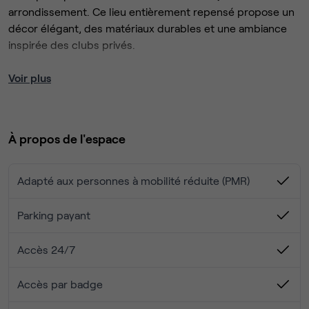
arrondissement. Ce lieu entièrement repensé propose un
décor élégant, des matériaux durables et une ambiance
inspirée des clubs privés.
Au rez-de-chaussée, un coffee shop et une bakery
Voir plus
ouverts toute la journée accueillent membres et visiteurs.
En soirée, l’espace se transforme en bar à vin et cocktails.
À propos de l'espace
Les membres bénéficient également d’une cour intérieure
privée, d’un espace bien-être avec cours de fitness et
yoga, ainsi que de services haut de gamme conçus pour
Adapté aux personnes à mobilité réduite (PMR)
faciliter le quotidien.
Parking payant
Accès 24/7
Accès par badge