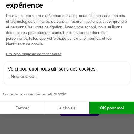
5 562 €
expérience
Dispo
Plateforme de Gestion du Consentem
Pour améliorer votre expérience sur Ubiq, nous utilisons des cookies
et technologies similaires servant à mesurer l'audience, à comprendre
Voir tout
et personnaliser votre navigation. Avec votre accord, nous utilisons
des cookies pour stocker, consulter et traiter des données
personnelles telles que votre visite sur ce site internet, et les
Axeptio consent
Gestionnaire de l'espace
identifiants de cookie.
Lire la politique de confidentialité
Thomas
Partenaire depuis 2020
Voici pourquoi nous utilisons des cookies.
Répond en moins de deux jours
Nos cookies
Taux de réponse : 50%
Locataires trouvés sur Ubiq : 3
Consentements certifiés par
Fermer
Je choisis
OK pour moi
Contacter