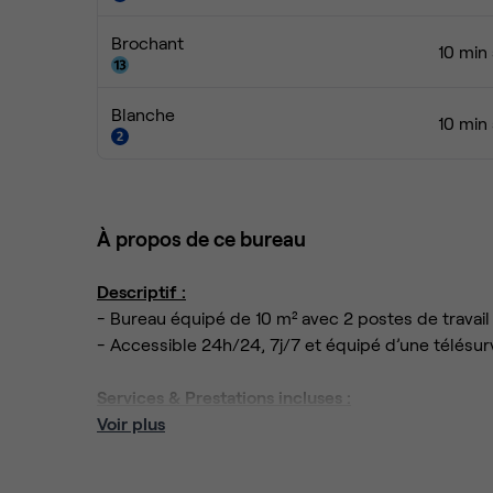
Brochant
10 min
Blanche
10 min
À propos de ce bureau
Descriptif :
- Bureau équipé de 10 m² avec 2 postes de travail
- Accessible 24h/24, 7j/7 et équipé d’une télésur
Services & Prestations incluses :
- Accueil de vos visiteurs pendant nos horaires d’o
Voir plus
- La domiciliation commerciale et/ou fiscale (siège
- La réception et tri de votre courrier ainsi que