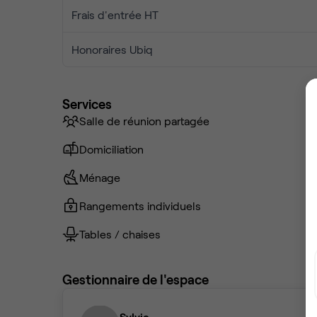
Frais d'entrée HT
Honoraires Ubiq
Services
Salle de réunion partagée
Domiciliation
Ménage
Rangements individuels
Tables / chaises
Gestionnaire de l'espace
Sylvie