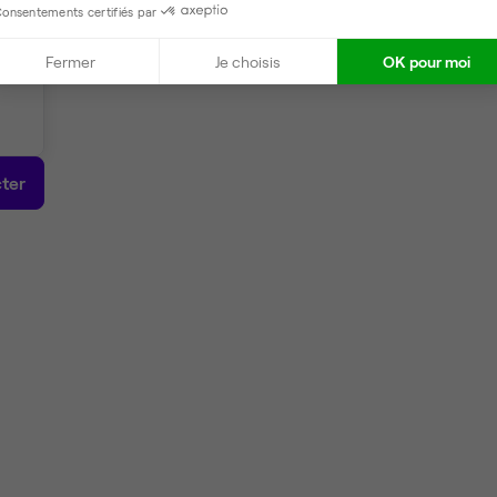
onsentements certifiés par
Fermer
Je choisis
OK pour moi
ter