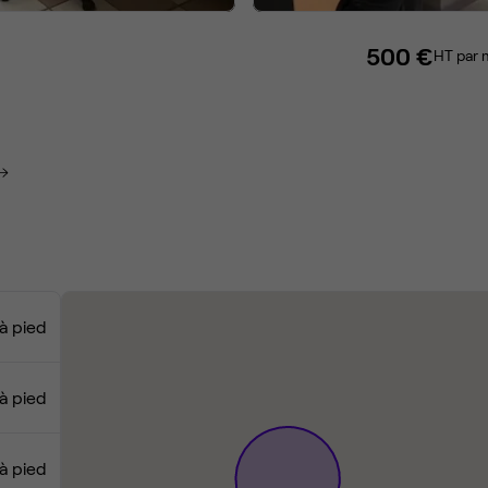
500 €
HT par 
à pied
à pied
à pied