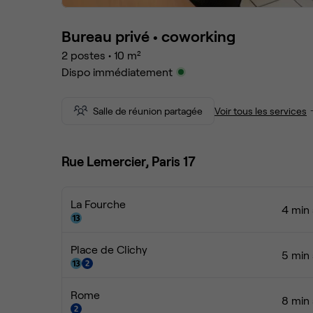
Bureau privé •
coworking
2
postes
•
10
m²
Dispo immédiatement
Salle de réunion partagée
Voir tous les services
Rue Lemercier, Paris 17
La Fourche
4 min 
Place de Clichy
5 min 
Rome
8 min 