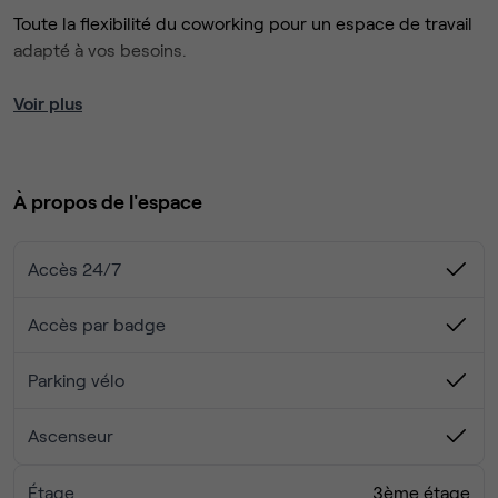
Toute la flexibilité du coworking pour un espace de travail
adapté à vos besoins.
Vous y trouverez des bureaux clés en main,
Voir plus
personnalisables à l’image de votre entreprise, réalisé par
nos soins. Nous mettons nos expertises en immobilier,
aménagement et services à votre service pour créer un
À propos de l'espace
espace de travail unique, vous simplifier la vie et vous
concentrer sur votre activité.
Accès 24/7
Accès par badge
Parking vélo
Ascenseur
Étage
3ème étage