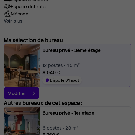
Espace détente
Ménage
Voir plus
Ma sélection de bureau
Bureau privé
• 3ème étage
12
postes • 45 m²
8 040 €
Dispo le 31 août
Modifier
Autres bureaux de cet espace :
Bureau privé
• 1er étage
6
postes • 23 m²
5 760 €