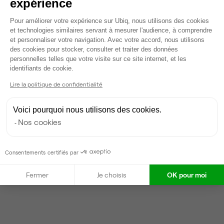
expérience
Dispo
Plateforme de Gestion du Consentem
Pour améliorer votre expérience sur Ubiq, nous utilisons des cookies
Voir tout
et technologies similaires servant à mesurer l'audience, à comprendre
et personnaliser votre navigation. Avec votre accord, nous utilisons
des cookies pour stocker, consulter et traiter des données
personnelles telles que votre visite sur ce site internet, et les
Gestionnaire de l'espace
Axeptio consent
identifiants de cookie.
Lire la politique de confidentialité
Elio
Partenaire depuis 2018
Voici pourquoi nous utilisons des cookies.
Répond dans la journée
Nos cookies
Taux de réponse : 30%
Locataires trouvés sur Ubiq : 385
Consentements certifiés par
Contacter
Fermer
Je choisis
OK pour moi