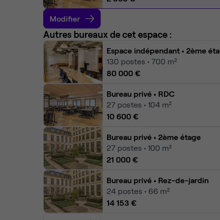
Modifier
Autres bureaux de cet espace :
Espace indépendant
• 2ème ét
130
postes • 700 m²
80 000 €
Bureau privé
• RDC
27
postes • 104 m²
10 600 €
Bureau privé
• 2ème étage
27
postes • 100 m²
21 000 €
Bureau privé
• Rez-de-jardin
24
postes • 66 m²
14 153 €