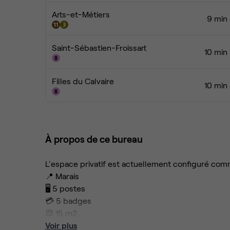
Arts-et-Métiers
9 min 
Saint-Sébastien-Froissart
10 min
Filles du Calvaire
10 min
À propos de ce bureau
L'espace privatif est actuellement configuré comm
📍 Marais
🖥️ 5 postes
💳 5 badges
🔳 15 m2
🧷 1er étage avec ascenseur
Voir plus