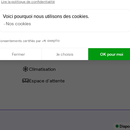
Lire la politique de confidentialité
0 €
Voici pourquoi nous utilisons des cookies.
Nos cookies
Câblage RJ45
onsentements certifiés par
Fibre
Fermer
Je choisis
OK pour moi
Coin cafet'
Climatisation
Espace d'attente
Dispo