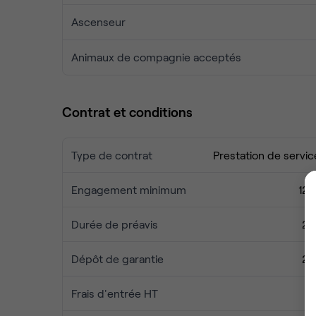
Ascenseur
Animaux de compagnie acceptés
Contrat et conditions
Type de contrat
Prestation de servic
Engagement minimum
12 
Durée de préavis
2 
Dépôt de garantie
2 
Frais d'entrée HT
5