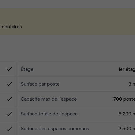
émentaires
de entier.
Étage
1er éta
!
Surface par poste
3 
Capacité max de l'espace
1700 post
Surface totale de l'espace
6 200 
Surface des espaces communs
2 500 