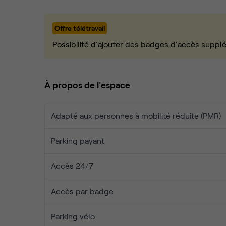
Les atouts du bâtiment :
Offre télétravail
💧 Douches
🌱 Jardin végétalisé
Possibilité d'ajouter des badges d'accès suppl
😎 Espaces de vie détente
☎️ 25 phoneboxes
📚 20 salles de réunion à partager
À propos de l'espace
🚗 Parking vélo, voiture, scooter
🌎 Accès à des espaces de coworking dans le mon
Adapté aux personnes à mobilité réduite (PMR)
Contactez-nous si vous avez la moindre question 
Parking payant
Accès 24/7
Accès par badge
Parking vélo