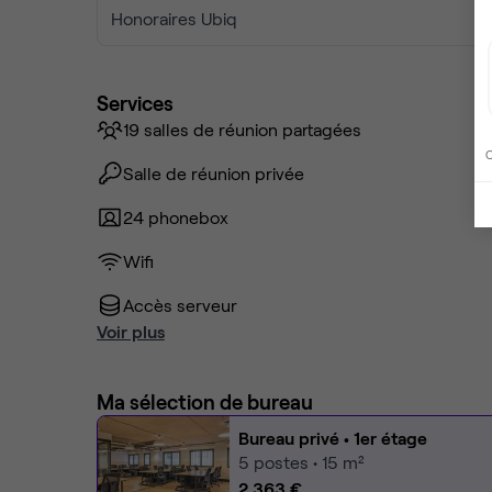
Honoraires Ubiq
Services
19 salles de réunion partagées
C
Salle de réunion privée
24 phonebox
Wifi
Accès serveur
Voir plus
Ma sélection de bureau
Bureau privé
• 1er étage
5
postes • 15 m²
2 363 €