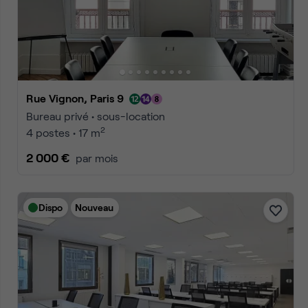
Accueil
Location bureaux paris
Location bureaux Paris Pari
Annonces
1
2
3
Accéder à la 