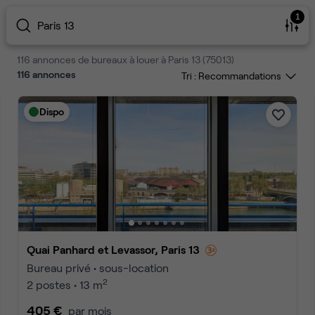
1
Paris 13
116 annonces de bureaux à louer à Paris 13 (75013)
116
annonces
Tri :
Dispo
Quai Panhard et Levassor, Paris 13
Bureau privé • sous-location
2
2 postes • 13 m
405 €
par mois