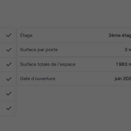
s.
ont spacieux, lumineux et parfaitement équipés pour vous
ivée.
s serein. Vous trouverez tout ce qu’il faut à deux pas : cafés
 proximité et bonnes tables pour le déjeuner.
Étage
3ème éta
sponibles immédiatement. Contactez-nous pour passer voir
débit et espaces communs entretenus... vous n'avez plus qu'à
x.
Surface par poste
3 
Surface totale de l'espace
1 983 
Date d'ouverture
juin 20