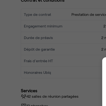
Type de contrat
Prestation de servic
Engagement minimum
2
Durée de préavis
2 
Dépôt de garantie
2 
Frais d'entrée HT
Honoraires Ubiq
Services
42 salles de réunion partagées
12 phonebox