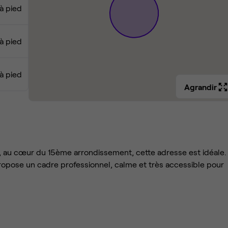
à pied
à pied
 à pied
Agrandir
s, au cœur du 15ème arrondissement, cette adresse est idéale.
ropose un cadre professionnel, calme et très accessible pour
us direct. Vous êtes au pied de la station Cambronne (ligne 6), c