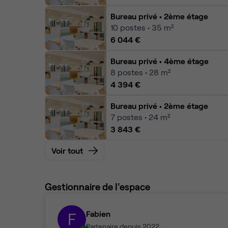
Bureau privé
• 2ème étage
10
postes • 35 m²
6 044 €
Bureau privé
• 4ème étage
8
postes • 28 m²
4 394 €
Bureau privé
• 2ème étage
7
postes • 24 m²
3 843 €
Voir tout
Gestionnaire de l'espace
Fabien
F
Partenaire depuis 2022