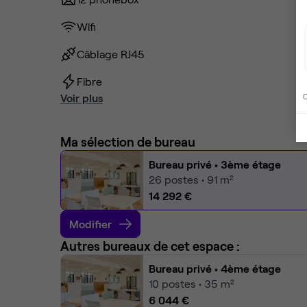
Wifi
Câblage RJ45
Fibre
Voir plus
C
Ma sélection de bureau
Bureau privé
• 3ème étage
26
postes • 91 m²
14 292 €
Modifier
Autres bureaux de cet espace :
Bureau privé
• 4ème étage
10
postes • 35 m²
6 044 €