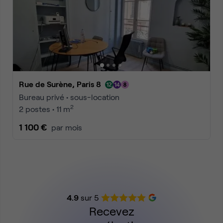
Rue de Surène, Paris 8
Bureau privé • sous-location
2
2 postes • 11 m
1 100 €
par mois
4.9
sur 5
Recevez