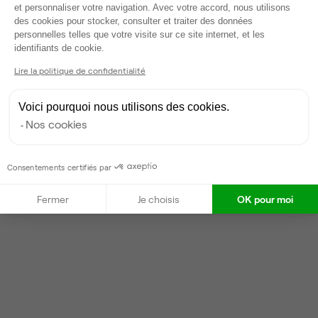
et personnaliser votre navigation. Avec votre accord, nous utilisons
des cookies pour stocker, consulter et traiter des données
Valentin
V
personnelles telles que votre visite sur ce site internet, et les
Axeptio consent
Partenaire depuis 2022
identifiants de cookie.
Répond en moins d'une heure
Lire la politique de confidentialité
Taux de réponse : 40%
Locataires trouvés sur Ubiq : 87
Voici pourquoi nous utilisons des cookies.
Nos cookies
Contacter
Consentements certifiés par
Fermer
Je choisis
OK pour moi