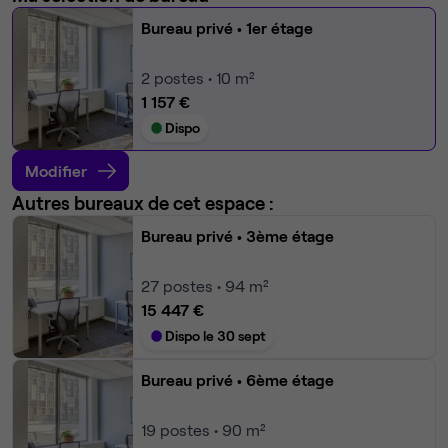
Bureau privé
• 1er étage
2
postes • 10 m²
1 157 €
Dispo
Modifier
Autres bureaux de cet espace :
Bureau privé
• 3ème étage
27
postes • 94 m²
15 447 €
Dispo le 30 sept
Bureau privé
• 6ème étage
19
postes • 90 m²