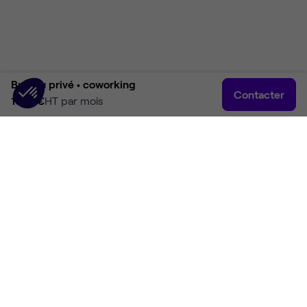
Bureau privé •
coworking
Contacter
1 157 €
HT par mois
Accueil
Rechercher
Connexion
Plus