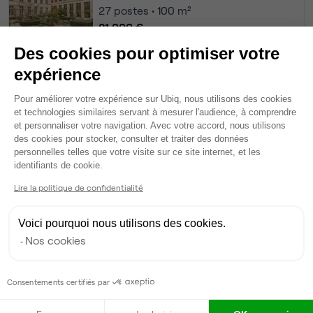
27
postes • 100 m²
21 000 €
Dispo
Des cookies pour optimiser votre
expérience
Bureau privé
• 1er étage
Plateforme de Gestion du Consentem
Pour améliorer votre expérience sur Ubiq, nous utilisons des cookies
19
postes • 92 m²
et technologies similaires servant à mesurer l'audience, à comprendre
et personnaliser votre navigation. Avec votre accord, nous utilisons
13 817 €
des cookies pour stocker, consulter et traiter des données
Dispo
personnelles telles que votre visite sur ce site internet, et les
Axeptio consent
identifiants de cookie.
Voir tout
Lire la politique de confidentialité
Voici pourquoi nous utilisons des cookies.
Gestionnaire de l'espace
Nos cookies
Victoire
Partenaire depuis 2020
Consentements certifiés par
Répond en quelques heures