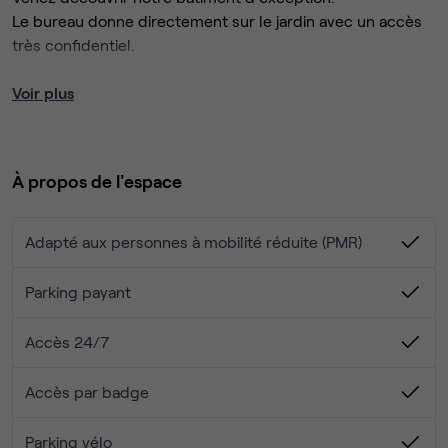
Le bureau donne directement sur le jardin avec un accès
très confidentiel.
Les atouts du bâtiment :
Voir plus
💧 Douches
🌱 Jardin végétalisé
😎 Espaces de vie détente
À propos de l'espace
☎️ 25 phoneboxes
📚 20 salles de réunion à partager
🚗 Parking vélo, voiture, scooter
Adapté aux personnes à mobilité réduite (PMR)
🌎 Accès à des espaces de coworking dans le monde
entier.
Parking payant
Contactez-nous si vous avez la moindre question !
Accès 24/7
Accès par badge
Parking vélo