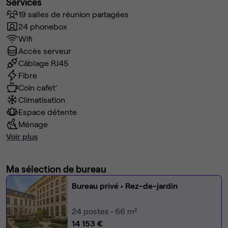
Services
19 salles de réunion partagées
24 phonebox
Wifi
Accès serveur
Câblage RJ45
Fibre
Coin cafet'
Climatisation
Espace détente
Ménage
Voir plus
Ma sélection de bureau
Bureau privé
• Rez-de-jardin
24
postes • 66 m²
14 153 €