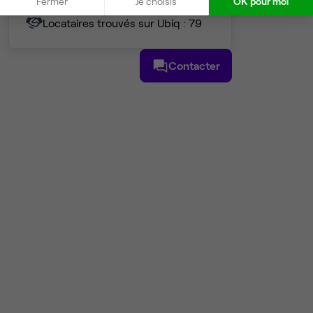
Fermer
Je choisis
OK pour moi
Taux de réponse : 40%
Locataires trouvés sur Ubiq : 79
Contacter