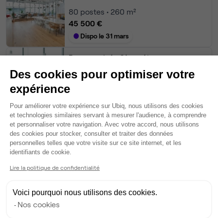
80
postes • 260 m²
45 500 €
Dispo le 31 mars
Bureau privé
• 3ème étage
Des cookies pour optimiser votre
49
postes • 196 m²
expérience
16 000 €
Plateforme de Gestion du Consentem
Dispo le 31 mars
Pour améliorer votre expérience sur Ubiq, nous utilisons des cookies
et technologies similaires servant à mesurer l'audience, à comprendre
et personnaliser votre navigation. Avec votre accord, nous utilisons
Bureau privé
• 4ème étage
des cookies pour stocker, consulter et traiter des données
personnelles telles que votre visite sur ce site internet, et les
Axeptio consent
34
postes • 114 m²
identifiants de cookie.
11 250 €
Lire la politique de confidentialité
Dispo
Voici pourquoi nous utilisons des cookies.
Voir tout
Nos cookies