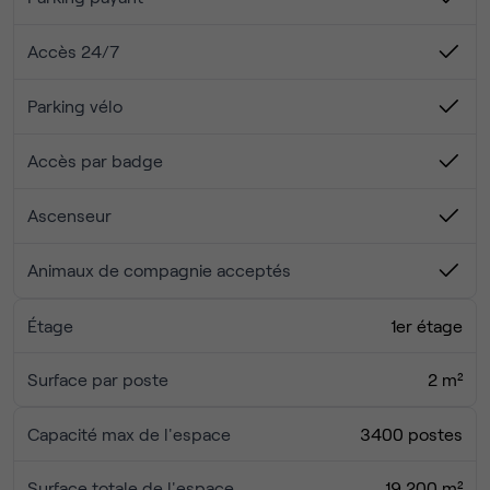
entier.
Accès 24/7
Contactez-nous si vous avez la moindre question !
Parking vélo
Accès par badge
Ascenseur
Animaux de compagnie acceptés
Étage
1er étage
Surface par poste
2 m²
Capacité max de l'espace
3400 postes
Surface totale de l'espace
19 200 m²