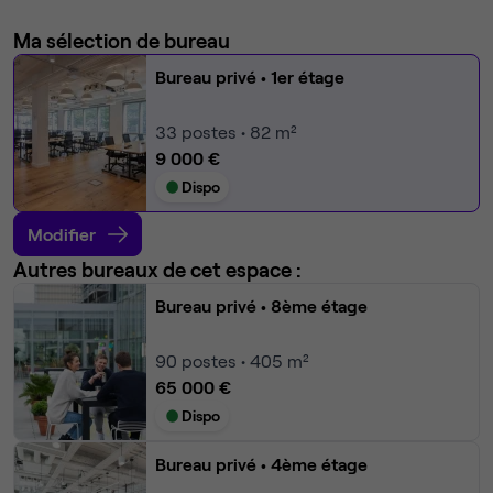
Ma sélection de bureau
Bureau privé
• 1er étage
33
postes • 82 m²
9 000 €
Dispo
Modifier
Autres bureaux de cet espace :
Bureau privé
• 8ème étage
90
postes • 405 m²
65 000 €
Dispo
Bureau privé
• 4ème étage