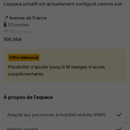
L'espace privatif est actuellement configuré comme suit :
📍 Avenue de France
🖥️ 33 postes
💳 40 badges
🔳 82 m2
Voir plus
🧷 1er étage avec ascenseur
Offre télétravail
Les atouts du bâtiment :
Possibilité d'ajouter jusqu'à 16 badges d'accès
💧 Douches
supplémentaires
🌱 Rooftop vue Seine
😎 Espaces de vie détente
☕ Barista
À propos de l'espace
☎️ 70 phoneboxes
📚 70 salles de réunion à partager
Adapté aux personnes à mobilité réduite (PMR)
🗣️ Auditorium 70 personnes
🚗 Parking vélo, voiture, scooter
🌎 Accès à des espaces de coworking dans le monde
Parking payant