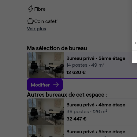
Fibre
Coin cafet'
Voir plus
C
Ma sélection de bureau
Bureau privé
• 5ème étage
14
postes • 49 m²
12 620 €
Modifier
Autres bureaux de cet espace :
Bureau privé
• 4ème étage
36
postes • 126 m²
32 447 €
Bureau privé
• 5ème étage