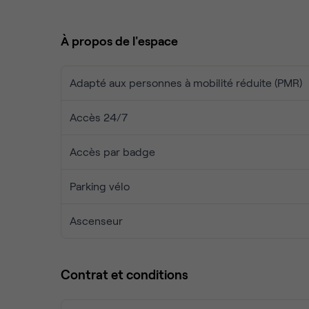
vous emmènera vers des attractions célèbres tell
Innocents. Les options de transport en commun à prox
À propos de l'espace
communauté d'entrepreneurs et de professionnels 
lieu une combinaison harmonieuse avec l'efferves
Adapté aux personnes à mobilité réduite (PMR)
Accès 24/7
Accès par badge
Parking vélo
Ascenseur
Contrat et conditions