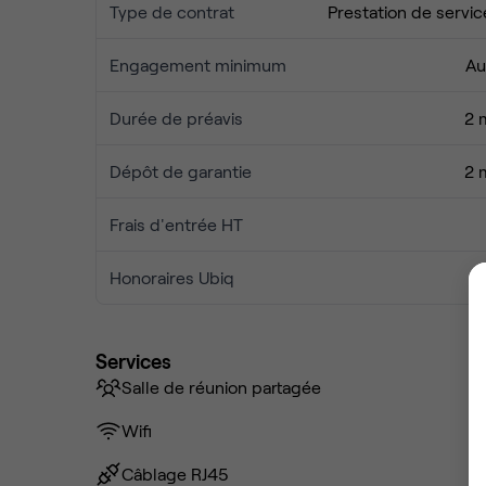
Type de contrat
Prestation de servic
Engagement minimum
Au
Durée de préavis
2 
Dépôt de garantie
2 
Frais d'entrée HT
Honoraires Ubiq
Services
Salle de réunion partagée
Wifi
Câblage RJ45