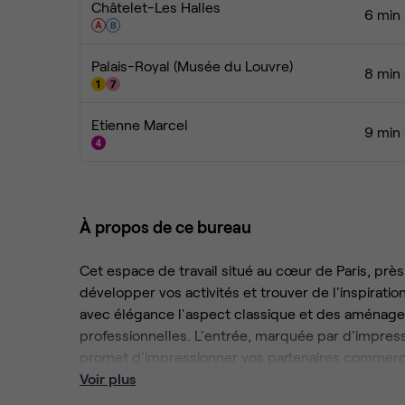
Châtelet-Les Halles
6 min 
Palais-Royal (Musée du Louvre)
8 min 
Etienne Marcel
9 min 
À propos de ce bureau
Cet espace de travail situé au cœur de Paris, près
développer vos activités et trouver de l'inspirat
avec élégance l'aspect classique et des aménage
professionnelles. L'entrée, marquée par d'impres
promet d'impressionner vos partenaires commerc
Voir plus
Considérer les affaires comme une forme d'art pr