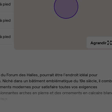
à pied
à pied
à pied
Agrandir
 du Forum des Halles, pourrait être l'endroit idéal pour
ion. Niché dans un bâtiment emblématique du 19e siècle, il comb
ments modernes pour satisfaire toutes vos exigences
sionnantes arches en pierre et des ornements en calcaire blan
iaux.
end tout son sens dans ce lieu parisien. Une courte promenad