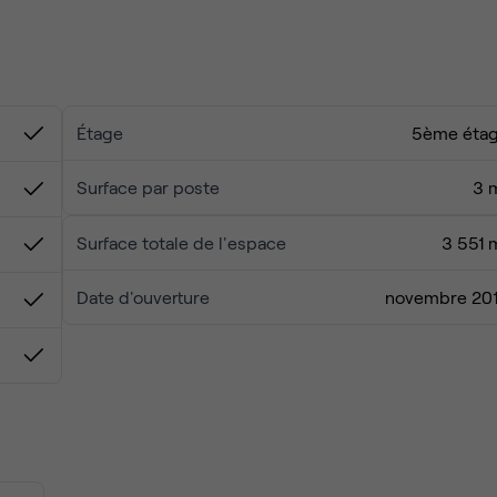
es que Notre Dame, le Centre Pompidou, et la Fontaine des
imité facilitent l'exploration de la ville. L'esprit créatif de l
qui partagent cet espace enrichit l'expérience, faisant de ce
cence de Paris.
Étage
5ème éta
Surface par poste
3 
Surface totale de l'espace
3 551 
Date d'ouverture
novembre 20