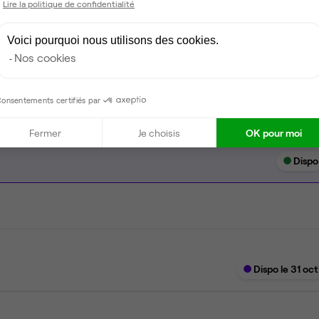
Lire la politique de confidentialité
Ménage
Voici pourquoi nous utilisons des cookies.
Tables / chaises
Nos cookies
onsentements certifiés par
Fermer
Je choisis
OK pour moi
Dispo
Dispo le 31 oct