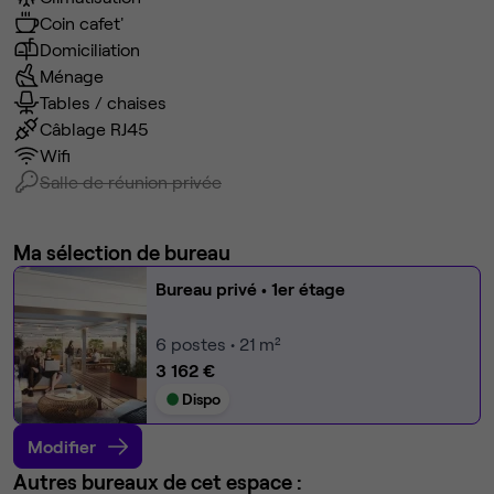
Coin cafet'
Domiciliation
Ménage
Tables / chaises
Câblage RJ45
Wifi
Salle de réunion privée
Ma sélection de bureau
Bureau privé
• 1er étage
6
postes • 21 m²
3 162 €
Dispo
Modifier
Autres bureaux de cet espace :