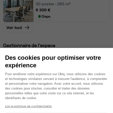
30
postes • 285 m²
9 300 €
Dispo
Voir tout
Gestionnaire de l'espace
Des cookies pour optimiser votre
Ludovic
expérience
Partenaire depuis 2019
Plateforme de Gestion du Consentem
Répond dans la journée
Pour améliorer votre expérience sur Ubiq, nous utilisons des cookies
Taux de réponse : 10%
et technologies similaires servant à mesurer l'audience, à comprendre
et personnaliser votre navigation. Avec votre accord, nous utilisons
Locataires trouvés sur Ubiq : 20
des cookies pour stocker, consulter et traiter des données
personnelles telles que votre visite sur ce site internet, et les
Axeptio consent
identifiants de cookie.
Contacter
Lire la politique de confidentialité