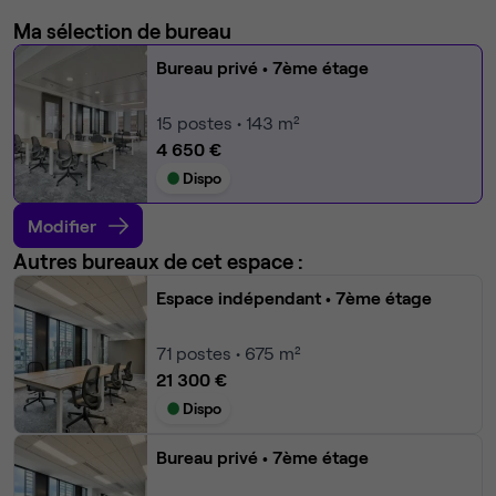
Ma sélection de bureau
Bureau privé
• 7ème étage
15
postes • 143 m²
4 650 €
Dispo
Modifier
Autres bureaux de cet espace :
Espace indépendant
• 7ème étage
71
postes • 675 m²
21 300 €
Dispo
Bureau privé
• 7ème étage