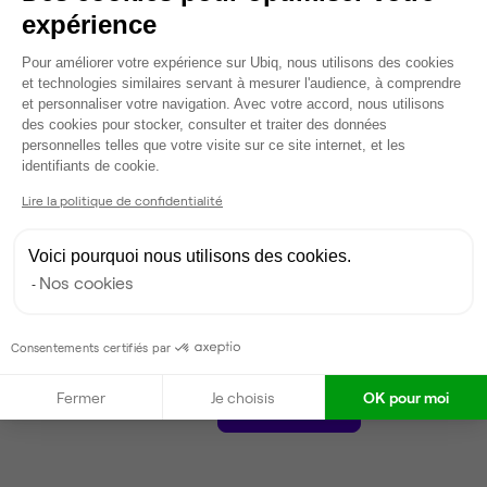
14 976 €
expérience
Dispo
Plateforme de Gestion du Consentem
Pour améliorer votre expérience sur Ubiq, nous utilisons des cookies
et technologies similaires servant à mesurer l'audience, à comprendre
Voir tout
et personnaliser votre navigation. Avec votre accord, nous utilisons
des cookies pour stocker, consulter et traiter des données
personnelles telles que votre visite sur ce site internet, et les
Axeptio consent
Gestionnaire de l'espace
identifiants de cookie.
Lire la politique de confidentialité
Damien
D
Partenaire depuis 2017
Voici pourquoi nous utilisons des cookies.
Nos cookies
Répond en quelques jours
Taux de réponse : 70%
Locataires trouvés sur Ubiq : 1
Consentements certifiés par
Fermer
Je choisis
OK pour moi
Contacter