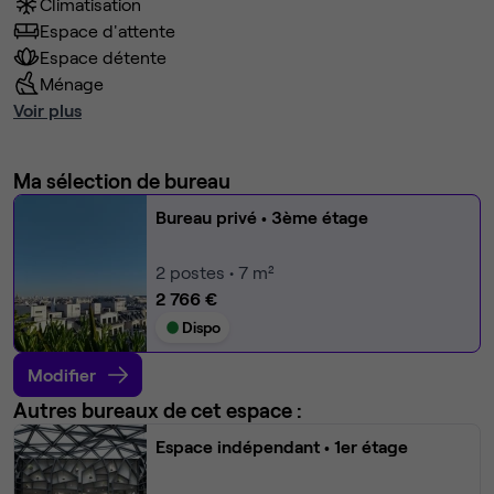
Climatisation
Espace d'attente
Espace détente
Ménage
Voir plus
Ma sélection de bureau
Bureau privé
• 3ème étage
2
postes • 7 m²
2 766 €
Dispo
Modifier
Autres bureaux de cet espace :
Espace indépendant
• 1er étage