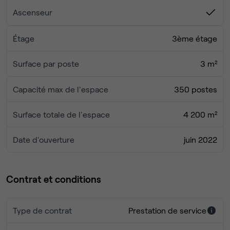
- Un accès à nos événement réseaux.
Ascenseur
- Un service conciergerie haut de gamme à votre
disposition pour tous vos besoins.
Étage
3ème étage
- Une prestation room service.
- Un accès à l’ensemble de nos quatre adresses.
Surface par poste
3 m²
Capacité max de l'espace
350 postes
Surface totale de l'espace
4 200 m²
Date d'ouverture
juin 2022
Contrat et conditions
Type de contrat
Prestation de service