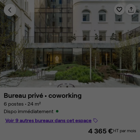
Bureau privé •
coworking
6 postes
•
24 m²
Dispo immédiatement
Voir 9 autres bureaux dans cet espace
4 365 €
HT par mois