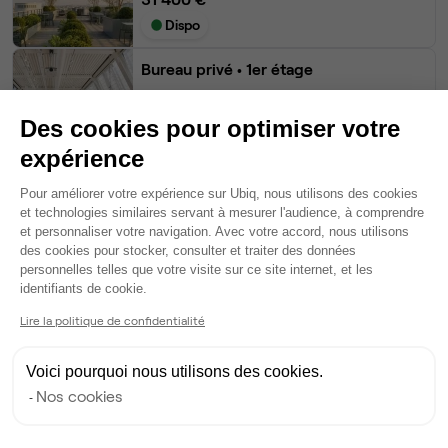
Dispo
Bureau privé
• 1er étage
28
postes • 120 m²
Des cookies pour optimiser votre
20 840 €
expérience
Dispo
Plateforme de Gestion du Consentem
Pour améliorer votre expérience sur Ubiq, nous utilisons des cookies
Bureau privé
• RDC
et technologies similaires servant à mesurer l'audience, à comprendre
et personnaliser votre navigation. Avec votre accord, nous utilisons
des cookies pour stocker, consulter et traiter des données
11
postes • 60 m²
personnelles telles que votre visite sur ce site internet, et les
Axeptio consent
10 413 €
identifiants de cookie.
Dispo le 31 août
Lire la politique de confidentialité
Voir tout
Voici pourquoi nous utilisons des cookies.
Nos cookies
Gestionnaire de l'espace