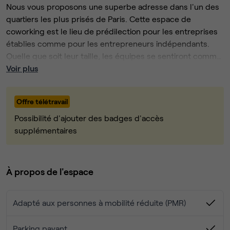
Nous vous proposons une superbe adresse dans l'un des
quartiers les plus prisés de Paris. Cette espace de
coworking est le lieu de prédilection pour les entreprises
établies comme pour les entrepreneurs indépendants.
Quelle que soit leur taille, les équipes se sentiront comme
chez elles dans notre espace.
Les membres peuvent profiter de vastes espaces
Voir plus
communs, de cabines téléphoniques et de bureaux privés,
mais aussi des services habituels de l'espace tels que les
Offre télétravail
postes d'impression entièrement équipés et nos équipes
sur place.
Possibilité d'ajouter des badges d'accès
supplémentaires
Avec ses nombreux restaurants, bars et divertissements à
proximité, le quartier des Batignolles offre toujours la
possibilité de découvrir quelque chose de nouveau après
À propos de l'espace
le travail.
Adapté aux personnes à mobilité réduite (PMR)
L'établissement est également très bien desservi par les
transports en commun (notamment les lignes de métro
M3, M12, M13, M14, M2 et M9) et vous permettra de rester
Parking payant