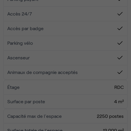
aisément connecté au réseau de transport de la ville. Pour
profiter d'un bel espace de travail au cœur de l'action,
Accès 24/7
planifiez votre visite dès aujourd'hui.
Parking Indigo (3 rues plus loin)
Accès par badge
Station Vélib' (10 minutes de marche)
Parking vélo
Ascenseur
Animaux de compagnie acceptés
Étage
RDC
Surface par poste
4 m²
Capacité max de l'espace
2250 postes
Surface totale de l'espace
12 000 m²