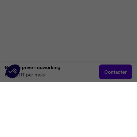
Bureau privé •
coworking
Contacter
950 €
HT par mois
Accueil
Rechercher
Connexion
Plus