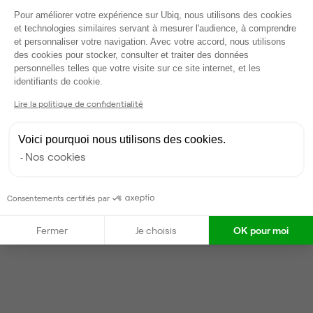
Plateforme de Gestion du Consentem
Voir tout
Pour améliorer votre expérience sur Ubiq, nous utilisons des cookies
et technologies similaires servant à mesurer l'audience, à comprendre
et personnaliser votre navigation. Avec votre accord, nous utilisons
des cookies pour stocker, consulter et traiter des données
Gestionnaire de l'espace
personnelles telles que votre visite sur ce site internet, et les
Axeptio consent
identifiants de cookie.
Sara
Lire la politique de confidentialité
Partenaire depuis 2024
Répond en quelques heures
Voici pourquoi nous utilisons des cookies.
Taux de réponse : 80%
Nos cookies
Locataires trouvés sur Ubiq : 12
Consentements certifiés par
Contacter
Fermer
Je choisis
OK pour moi