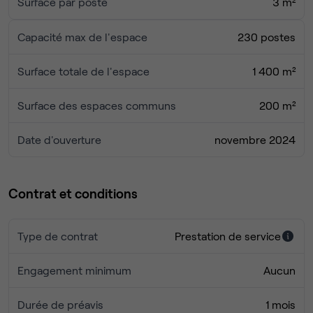
Surface par poste
3 m²
Une possibilité de domiciliation d'entreprise
Périphérique facilement joignable
Capacité max de l'espace
230 postes
Un cadre pensé pour booster votre activité
Freelance, TPE ou startup en croissance : cet
Surface totale de l'espace
1 400 m²
environnement clé-en-main est conçu pour stimuler votre
productivité et faciliter les échanges. Venez rejoindre une
Surface des espaces communs
200 m²
communauté dynamique et trouver le bureau qui vous
correspond !
Date d'ouverture
novembre 2024
Contrat et conditions
Type de contrat
Prestation de service
Engagement minimum
Aucun
Durée de préavis
1 mois