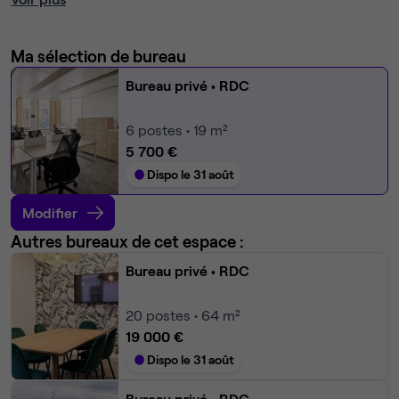
Ma sélection de bureau
Bureau privé
• RDC
6
postes • 19 m²
5 700 €
Dispo le 31 août
Modifier
Autres bureaux de cet espace :
Bureau privé
• RDC
20
postes • 64 m²
19 000 €
Dispo le 31 août
Bureau privé
• RDC