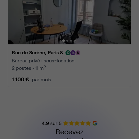
Rue de Surène, Paris 8
Bureau privé • sous-location
2
2 postes • 11 m
1 100 €
par mois
4.9
sur 5
Recevez