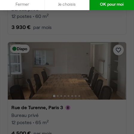
Rue Beaubourg, Paris 3
Fermer
Je choisis
OK pour moi
Bureau privé
2
12 postes • 60 m
3 930 €
par mois
Dispo
Rue de Turenne, Paris 3
Bureau privé
2
12 postes • 65 m
4 500 €
par mois