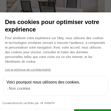
Des cookies pour optimiser votre
Rue des Archives, Paris 3
expérience
Bureau opéré
Plateforme de Gestion du Consentem
2
8 postes • 40 m
Pour améliorer votre expérience sur Ubiq, nous utilisons des cookies
et technologies similaires servant à mesurer l'audience, à comprendre
3 000 €
par mois
et personnaliser votre navigation. Avec votre accord, nous utilisons
des cookies pour stocker, consulter et traiter des données
personnelles telles que votre visite sur ce site internet, et les
Axeptio consent
identifiants de cookie.
Dispo
Lire la politique de confidentialité
Voici pourquoi nous utilisons des cookies.
Nos cookies
Consentements certifiés par