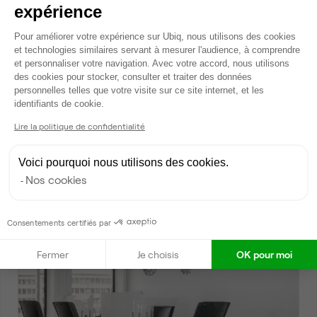
expérience
Plateforme de Gestion du Consentem
Pour améliorer votre expérience sur Ubiq, nous utilisons des cookies
et technologies similaires servant à mesurer l'audience, à comprendre
et personnaliser votre navigation. Avec votre accord, nous utilisons
des cookies pour stocker, consulter et traiter des données
personnelles telles que votre visite sur ce site internet, et les
Axeptio consent
identifiants de cookie.
Place Louis Armand, Paris 12
Lire la politique de confidentialité
Bureau privé • coworking
2
3 postes • 13 m
Voici pourquoi nous utilisons des cookies.
Nos cookies
2 366 €
par mois
Consentements certifiés par
Dispo
Fermer
Je choisis
OK pour moi