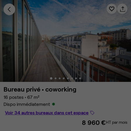
Bureau privé •
coworking
16 postes
•
67 m²
Dispo immédiatement
Voir 34 autres bureaux dans cet espace
8 960 €
HT par mois