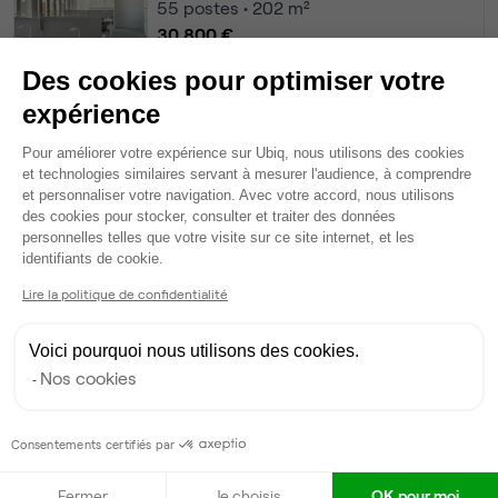
55
postes • 202 m²
30 800 €
Dispo
Des cookies pour optimiser votre
expérience
Bureau privé
• 3ème étage
Plateforme de Gestion du Consentem
Pour améliorer votre expérience sur Ubiq, nous utilisons des cookies
49
postes • 200 m²
et technologies similaires servant à mesurer l'audience, à comprendre
25 137 €
et personnaliser votre navigation. Avec votre accord, nous utilisons
des cookies pour stocker, consulter et traiter des données
Dispo
personnelles telles que votre visite sur ce site internet, et les
Axeptio consent
identifiants de cookie.
Voir tout
Lire la politique de confidentialité
Gestionnaire de l'espace
Voici pourquoi nous utilisons des cookies.
Nos cookies
Anne-France
A
Partenaire depuis 2022
Consentements certifiés par
Répond en moins de deux jours
Fermer
Je choisis
OK pour moi
Taux de réponse : 70%