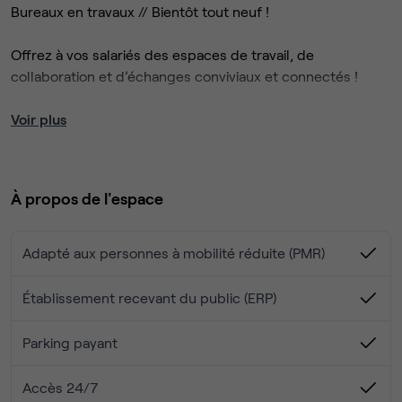
Bureaux en travaux // Bientôt tout neuf !
Offrez à vos salariés des espaces de travail, de
collaboration et d’échanges conviviaux et connectés !
Découvrez "Philidor" situé dans le 20e arrondissement de
Voir plus
Paris, proche de Porte de Vincennes et Nation. D’une
surface de 4 700 m2, l’immeuble se déploie sur 4 niveaux
comportant de 75 à 100 positions de travail par étage.
À propos de l'espace
A l'entresol : des salles de réunion, un espace de
convivialité ainsi qu’une salle de sport.
Adapté aux personnes à mobilité réduite (PMR)
Des stationnements sécurisés (parking voitures, vélos et
trottinettes)
Établissement recevant du public (ERP)
Profitez d'espaces de bureaux selon vos besoins :
Parking payant
Bureaux privés : bureaux fermés et privatisés de
Accès 24/7
quelques postes, sur un plateau partagé avec