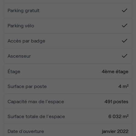
d’autres entreprises (salles de réunion, tisaneries
Parking gratuit
partagés…)
Plateau « clés en main » : plateau entièrement
Parking vélo
privatisé (des espaces de bureaux aux espaces
Ce tarif comprend :
communs) personnalisé aux besoins de l’entreprise
- Poste de travail + salles de réunion
avec services « clés en main »
Accès par badge
- Réseau Wi-Fi performant et sécurisé
- Espaces de convivialité (workcafé, tisaneries...)
Ascenseur
- Restauration sur site
- Salle de sport et douches
Étage
4ème étage
- Stationnement vélo/trottinette sécurisé et
services associés
Surface par poste
4 m²
Parking véhicules et deux roues & stockage logistique
Capacité max de l'espace
491 postes
possible sur devis.
Surface totale de l'espace
6 032 m²
Date d'ouverture
janvier 2022