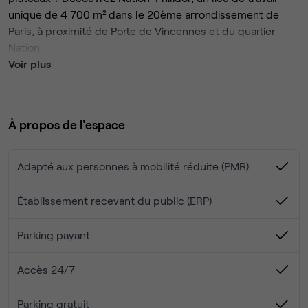
unique de 4 700 m² dans le 20ème arrondissement de
Paris, à proximité de Porte de Vincennes et du quartier
Nation.
Voir plus
📍 Emplacement : Situé dans le quartier animé de
Charonne, entouré de nombreux commerces et
restaurants 🍴☕
À propos de l'espace
🏗️ Architecture et espace :
Adapté aux personnes à mobilité réduite (PMR)
Conçu par l’architecte Jacques Ferrier, 5 niveaux de
bureaux modernes
Établissement recevant du public (ERP)
75 à 100 postes de travail par étage, espaces
privatifs, coworking et plateaux de 50 postes 👥
Parking payant
Bureaux lumineux, avec balcons et vues sur la ville 🌞
🌆
✨ Espaces communs et équipements :
Accès 24/7
Salles de réunion, bulles de travail, tisaneries et
Parking gratuit