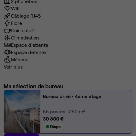
2 phonebox
Wifi
Câblage RJ45
Fibre
Coin cafet'
Climatisation
Espace d'attente
Espace détente
Ménage
Voir plus
Ma sélection de bureau
Bureau privé
• 4ème étage
55
postes • 250 m²
30 800 €
Dispo