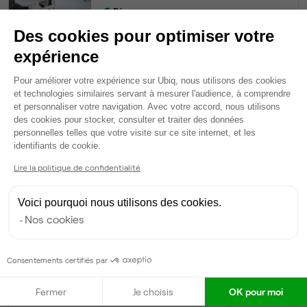
Dispo
Des cookies pour optimiser votre
Bureau privé
• 3ème étage
expérience
Plateforme de Gestion du Consentem
48
postes • 202 m²
Pour améliorer votre expérience sur Ubiq, nous utilisons des cookies
24 624 €
et technologies similaires servant à mesurer l'audience, à comprendre
et personnaliser votre navigation. Avec votre accord, nous utilisons
Dispo
des cookies pour stocker, consulter et traiter des données
personnelles telles que votre visite sur ce site internet, et les
Voir tout
Axeptio consent
identifiants de cookie.
Lire la politique de confidentialité
Gestionnaire de l'espace
Voici pourquoi nous utilisons des cookies.
Nos cookies
Anne-France
A
Partenaire depuis 2022
Répond en moins de deux jours
Consentements certifiés par
Taux de réponse : 70%
Fermer
Je choisis
OK pour moi
Locataires trouvés sur Ubiq : 14