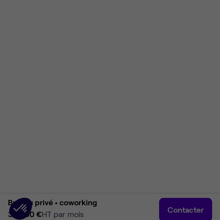
Bureau privé •
coworking
Contacter
30 800 €
HT par mois
Accueil
Rechercher
Connexion
Plus