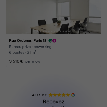
Rue Ordener, Paris 18
Bureau privé • coworking
2
6 postes • 21 m
3 510 €
par mois
4.9
sur 5
Recevez