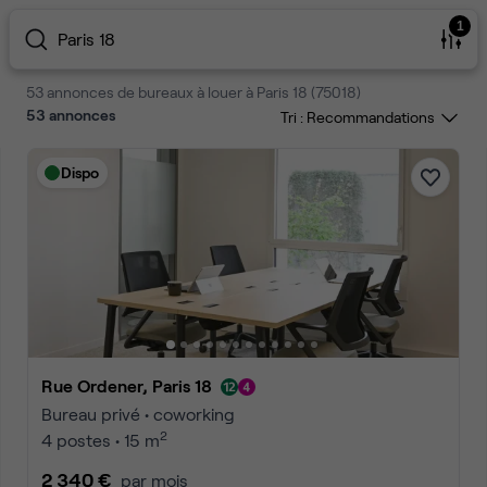
1
Paris 18
53 annonces de bureaux à louer à Paris 18 (75018)
53
annonces
Tri :
Dispo
Rue Ordener, Paris 18
Bureau privé • coworking
2
4 postes • 15 m
2 340 €
par mois